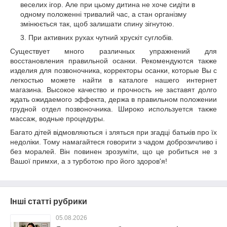
веселих ігор. Але при цьому дитина не хоче сидіти в
одному положенні тривалий час, а стан організму
змінюється так, щоб залишати спину зігнутою.
При активних рухах чутний хрускіт суглобів.
Существует много различных упражнений для
восстановления правильной осанки. Рекомендуются также
изделия для позвоночника, корректоры осанки, которые Вы с
легкостью можете найти в каталоге нашего интернет
магазина. Высокое качество и прочность не заставят долго
ждать ожидаемого эффекта, держа в правильном положении
грудной отдел позвоночника. Широко используется также
массаж, водные процедуры.
Багато дітей відмовляються і зляться при згадці батьків про їх
недоліки. Тому намагайтеся говорити з чадом доброзичливо і
без моралей. Він повинен зрозуміти, що це робиться не з
Вашої примхи, а з турботою про його здоров'я!
Інші статті рубрики
05.08.2026