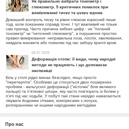
Як правильно вибрати тонометр і
глюкометр. 5 критичних помилок при
вимірюванні тиску та цукру вдома
Домашній контроль тиску та рівня глюкози корисний лише
тоді, коли показники справді точні. І тут важливий не тільки
сам прилад. Часто причина хибних цифр - не "поганий
тонометр" чи "неточний глюкометр", а порушення простих
правил вимірювання: неправильна поза, поспіх, хвилювання,
невдала манжета або помилки під час забору краплі крові.
06.07.2026
Деформація стопи: її види, чому народні
методи не працюють і що допомагає
насправді
Біль у стопі рідко минає безслідно, якщо просто
"перетерпіти". Особливо це стосується двох поширених
проблем - вальгусної деформації ("кісточки" біля великого
пальця) та п'яткової шпори, яку часто пов'язують із болем у
п'яті під час ходьби. У побуті такі стани нерідко намагаються
лікувати йодними сітками, компресами з лопуха,
розтираннями чи іншими народними методами.
Про нас