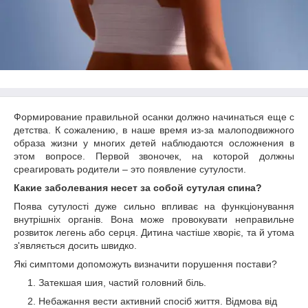
Формирование правильной осанки должно начинаться еще с
детства. К сожалению, в наше время из-за малоподвижного
образа жизни у многих детей наблюдаются осложнения в
этом вопросе. Первой звоночек, на которой должны
среагировать родители – это появление сутулости.
Какие заболевания несет за собой сутулая спина?
Поява сутулості дуже сильно впливає на функціонування
внутрішніх органів. Вона може провокувати неправильне
розвиток легень або серця. Дитина частіше хворіє, та й утома
з'являється досить швидко.
Які симптоми допоможуть визначити порушення постави?
Затекшая шия, частий головний біль.
Небажання вести активний спосіб життя. Відмова від