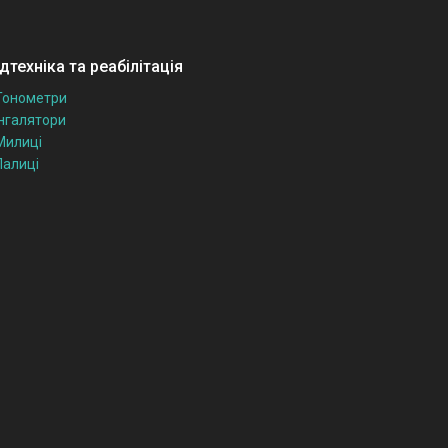
техніка та реабілітація
Тонометри
Інгалятори
Милиці
Палиці