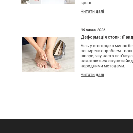
крові.
06 липня 2026
Деформація стопи: її ви
Біль у стопі рідко минає 
поширених проблем - вальг
шпори, яку часто пов'язують
намагаються лікувати йод
народними методами.