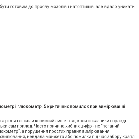
ти готовим до прояву мозолів і натоптишів, але вдало уникати
нометр і глюкометр. 5 критичних помилок при вимірюванні
а рівня глюкози корисний лише тоді, коли показники справді
ільки сам прилад. Часто причина хибних цифр - не "поганий
люкометр", а порушення простих правил вимірювання:
, хвилювання, невдала манжета або помилки під час забору краплі