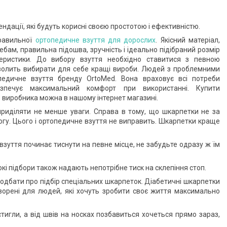
ндації, які будуть корисні своєю простотою і ефективністю.
правильної
ортопедичне взуття для дорослих
. Якісний матеріал,
ебам, правильна підошва, зручність і ідеально підібраний розмір
теристики. До вибору взуття необхідно ставитися з певною
зволить вибирати для себе кращі вироби. Людей з проблемними
педичне взуття бренду OrtoMed. Вона враховує всі потреби
езпечує максимальний комфорт при використанні. Купити
 виробника можна в нашому інтернет магазині.
 приділяти не менше уваги. Справа в тому, що шкарпетки не за
ногу. Цього і ортопедичне взуття не виправить. Шкарпетки краще
 взуття починає тиснути на певне місце, не забудьте одразу ж їм
сокі підбори також надають непотрібне тиск на склепіння стоп.
подбати про підбір спеціальних шкарпеток. Діабетичні шкарпетки
ворені для людей, які хочуть зробити своє життя максимально
стигли, а від швів на носках позбавиться хочеться прямо зараз,