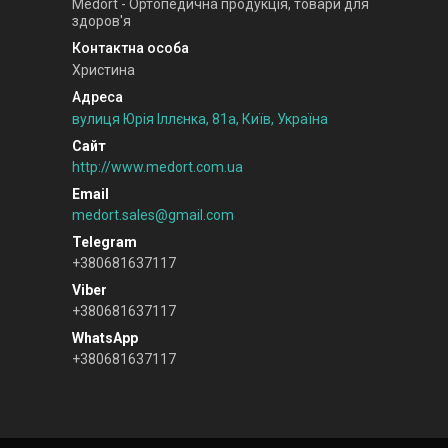
Medort - Ортопедична продукція, товари для
здоров'я
Христина
вулиця Юрія Іллєнка, 81а, Київ, Україна
http://www.medort.com.ua
medort.sales@gmail.com
+380681637117
+380681637117
+380681637117