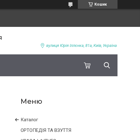
Кошик
я
вулиця Юрія Іллєнка, 81а, Київ, Україна
Каталог
ОРТОПЕДІЯ ТА ВЗУТТЯ