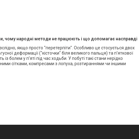
ди, чому народні методи не працюють і що допомагає насправді
безслідно, якщо просто "перетерпіти". Особливо це стосується двох
усної деформації ("кісточки" біля великого пальця) та п'яткової
 із болем у п'яті під час ходьби. У побуті такі стани нерідко
ними сітками, компресами з лопуха, розтираннями чи іншими