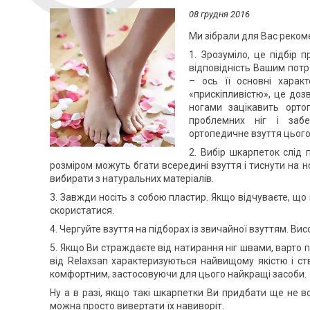
08 грудня 2016
Ми зібрали для Вас рекоме
1. Зрозуміло, це підбір 
відповідність Вашим потр
– ось її основні харак
«прискіпливістю», це до
ногами зацікавить орто
проблемних ніг і заб
ортопедичне взуття цього
2. Вибір шкарпеток слід
розміром можуть бгати всередині взуття і тиснути на 
вибирати з натуральних матеріалів.
3. Завжди носіть з собою пластир. Якщо відчуваєте, що
скористатися.
4. Чергуйте взуття на підборах із звичайної взуттям. Ви
5. Якщо Ви страждаєте від натирання ніг швами, варто 
від Relaxsan характеризуються найвищому якістю і ст
комфортним, застосовуючи для цього найкращі засоби.
Ну а в разі, якщо такі шкарпетки Ви придбати ще не в
можна просто вивертати їх навиворіт.