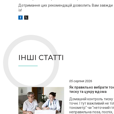
Дотримання цих рекомендацій дозволить Вам завжди бу
їх!
ІНШІ СТАТТІ
05 серпня 2026
Як правильно вибрати то
тиску та цукру вдома
Домашній контроль тиску т
точні. І тут важливий не т
тонометр" чи "неточний г
неправильна поза, поспіх