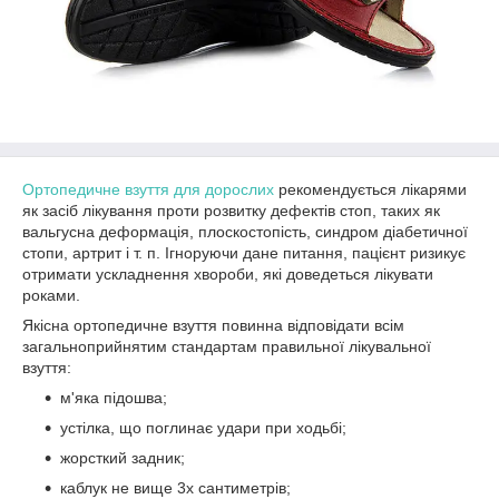
Ортопедичне взуття для дорослих
рекомендується лікарями
як засіб лікування проти розвитку дефектів стоп, таких як
вальгусна деформація, плоскостопість, синдром діабетичної
стопи, артрит і т. п. Ігноруючи дане питання, пацієнт ризикує
отримати ускладнення хвороби, які доведеться лікувати
роками.
Якісна ортопедичне взуття повинна відповідати всім
загальноприйнятим стандартам правильної лікувальної
взуття:
м'яка підошва;
устілка, що поглинає удари при ходьбі;
жорсткий задник;
каблук не вище 3х сантиметрів;