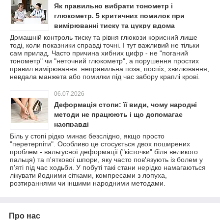
Як правильно вибрати тонометр і
глюкометр. 5 критичних помилок при
вимірюванні тиску та цукру вдома
Домашній контроль тиску та рівня глюкози корисний лише
тоді, коли показники справді точні. І тут важливий не тільки
сам прилад. Часто причина хибних цифр - не "поганий
тонометр" чи "неточний глюкометр", а порушення простих
правил вимірювання: неправильна поза, поспіх, хвилювання,
невдала манжета або помилки під час забору краплі крові.
06.07.2026
Деформація стопи: її види, чому народні
методи не працюють і що допомагає
насправді
Біль у стопі рідко минає безслідно, якщо просто
"перетерпіти". Особливо це стосується двох поширених
проблем - вальгусної деформації ("кісточки" біля великого
пальця) та п'яткової шпори, яку часто пов'язують із болем у
п'яті під час ходьби. У побуті такі стани нерідко намагаються
лікувати йодними сітками, компресами з лопуха,
розтираннями чи іншими народними методами.
Про нас