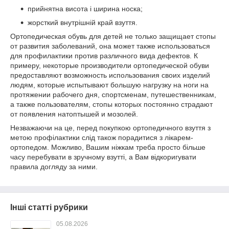
прийнятна висота і ширина носка;
жорсткий внутрішній край взуття.
Ортопедическая обувь для детей не только защищает стопы
от развития заболеваний, она может также использоваться
для профилактики против различного вида дефектов. К
примеру, некоторые производители ортопедической обуви
предоставляют возможность использования своих изделий
людям, которые испытывают большую нагрузку на ноги на
протяжении рабочего дня, спортсменам, путешественникам,
а также пользователям, стопы которых постоянно страдают
от появления натоптышей и мозолей.
Незважаючи на це, перед покупкою ортопедичного взуття з
метою профілактики слід також порадитися з лікарем-
ортопедом. Можливо, Вашим ніжкам треба просто більше
часу перебувати в зручному взутті, а Вам відкоригувати
правила догляду за ними.
Інші статті рубрики
05.08.2026