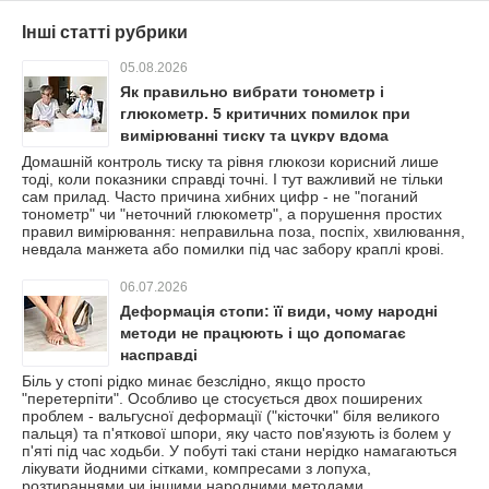
Інші статті рубрики
05.08.2026
Як правильно вибрати тонометр і
глюкометр. 5 критичних помилок при
вимірюванні тиску та цукру вдома
Домашній контроль тиску та рівня глюкози корисний лише
тоді, коли показники справді точні. І тут важливий не тільки
сам прилад. Часто причина хибних цифр - не "поганий
тонометр" чи "неточний глюкометр", а порушення простих
правил вимірювання: неправильна поза, поспіх, хвилювання,
невдала манжета або помилки під час забору краплі крові.
06.07.2026
Деформація стопи: її види, чому народні
методи не працюють і що допомагає
насправді
Біль у стопі рідко минає безслідно, якщо просто
"перетерпіти". Особливо це стосується двох поширених
проблем - вальгусної деформації ("кісточки" біля великого
пальця) та п'яткової шпори, яку часто пов'язують із болем у
п'яті під час ходьби. У побуті такі стани нерідко намагаються
лікувати йодними сітками, компресами з лопуха,
розтираннями чи іншими народними методами.