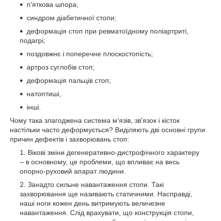
п'яткова шпора;
синдром діабетичної стопи;
деформація стоп при ревматоїдному поліартриті,
подагрі;
поздовжнє і поперечне плоскостопість;
артроз суглобів стоп;
деформація пальців стоп;
натоптиші,
інші.
Чому така злагоджена система м'язів, зв'язок і кісток
настільки часто деформується? Виділяють дві основні групи
причин дефектів і захворювань стоп:
Вікові зміни дегенеративно-дистрофічного характеру
– в основному, це проблеми, що впливає на весь
опорно-руховий апарат людини.
Занадто сильне навантаження стопи. Такі
захворювання ще називають статичними. Насправді,
наші ноги кожен день витримують величезне
навантаження. Слід врахувати, що конструкція стопи,