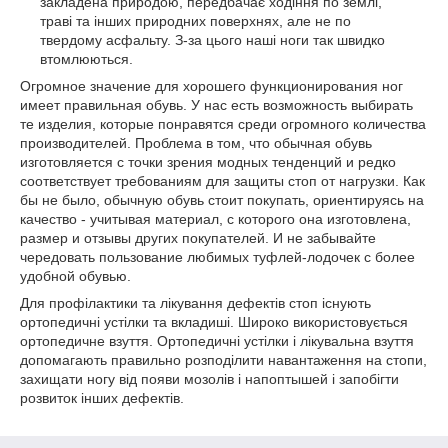
закладена природою, передбачає ходіння по землі,
траві та інших природних поверхнях, але не по
твердому асфальту. З-за цього наші ноги так швидко
втомлюються.
Огромное значение для хорошего функционирования ног
имеет правильная обувь. У нас есть возможность выбирать
те изделия, которые понравятся среди огромного количества
производителей. Проблема в том, что обычная обувь
изготовляется с точки зрения модных тенденций и редко
соответствует требованиям для защиты стоп от нагрузки. Как
бы не было, обычную обувь стоит покупать, ориентируясь на
качество - учитывая материал, с которого она изготовлена,
размер и отзывы других покупателей. И не забывайте
чередовать пользование любимых туфлей-лодочек с более
удобной обувью.
Для профілактики та лікування дефектів стоп існують
ортопедичні устілки та вкладиші. Широко використовується
ортопедичне взуття. Ортопедичні устілки і лікувальна взуття
допомагають правильно розподілити навантаження на стопи,
захищати ногу від появи мозолів і напоптышей і запобігти
розвиток інших дефектів.