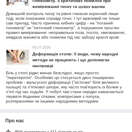
глюкометр. 5 критичних помилок при
вимірюванні тиску та цукру вдома
Домашній контроль тиску та рівня глюкози корисний лише
тоді, коли показники справді точні. І тут важливий не тільки
сам прилад. Часто причина хибних цифр - не "поганий
тонометр" чи "неточний глюкометр", а порушення простих
правил вимірювання: неправильна поза, поспіх, хвилювання,
невдала манжета або помилки під час забору краплі крові.
06.07.2026
Деформація стопи: її види, чому народні
методи не працюють і що допомагає
насправді
Біль у стопі рідко минає безслідно, якщо просто
"перетерпіти". Особливо це стосується двох поширених
проблем - вальгусної деформації ("кісточки" біля великого
пальця) та п'яткової шпори, яку часто пов'язують із болем у
п'яті під час ходьби. У побуті такі стани нерідко намагаються
лікувати йодними сітками, компресами з лопуха,
розтираннями чи іншими народними методами.
Про нас
95% позитивних з 411 відгуків за рік