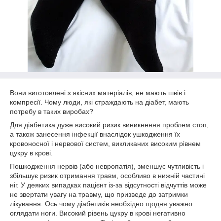
Вони виготовлені з якісних матеріалів, не мають швів і
компресії. Чому люди, які страждають на діабет, мають
потребу в таких виробах?
Для діабетика дуже високий ризик виникнення проблем стоп,
а також занесення інфекції внаслідок ушкодження їх
кровоносної і нервової систем, викликаних високим рівнем
цукру в крові.
Пошкодження нервів (або невропатія), зменшує чутливість і
збільшує ризик отримання травм, особливо в нижній частині
ніг. У деяких випадках пацієнт із-за відсутності відчуттів може
не звертати увагу на травму, що призведе до затримки
лікування. Ось чому діабетиків необхідно щодня уважно
оглядати ноги. Високий рівень цукру в крові негативно