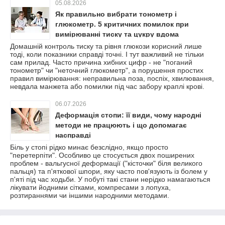
05.08.2026
Як правильно вибрати тонометр і
глюкометр. 5 критичних помилок при
вимірюванні тиску та цукру вдома
Домашній контроль тиску та рівня глюкози корисний лише
тоді, коли показники справді точні. І тут важливий не тільки
сам прилад. Часто причина хибних цифр - не "поганий
тонометр" чи "неточний глюкометр", а порушення простих
правил вимірювання: неправильна поза, поспіх, хвилювання,
невдала манжета або помилки під час забору краплі крові.
06.07.2026
Деформація стопи: її види, чому народні
методи не працюють і що допомагає
насправді
Біль у стопі рідко минає безслідно, якщо просто
"перетерпіти". Особливо це стосується двох поширених
проблем - вальгусної деформації ("кісточки" біля великого
пальця) та п'яткової шпори, яку часто пов'язують із болем у
п'яті під час ходьби. У побуті такі стани нерідко намагаються
лікувати йодними сітками, компресами з лопуха,
розтираннями чи іншими народними методами.