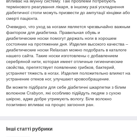
впливає на імунну систему. Такі проблеми потребують
термінового реагування лікаря, в іншому разі ускладнення
діабетичної стопи можуть призвести до ампутації кінцівки або
смерті пацієнта.
Очевидно, что уход за ногами является чрезвычайно важным
фактором для диабетика. Правильная обувь и
диабетические носки помогут держать ноги в хорошем
состоянии на протяжении дня. Изделия высокого качества –
диабетические носки Relaxsan можно подобрать в каталоге
нашего сайта. Такие носки изготовлены с добавлением
серебряной нити, которая имеет отличные гигиенические
свойства, препятствует появлению грибков, бактерий,
устраняет тяжесть в ногах. Изделия положительно влияют на
устранение отеков ног, улучшают кровообращение.
Ви можете підібрати для себе діабетичні шкарпетки з білим
волокном Crabyon, які особливо підійдуть людям з сухою
шкірою, адже добре утримують вологу. Біле волокно
позитивно впливає на процес загоєння ран.
Інші статті рубрики