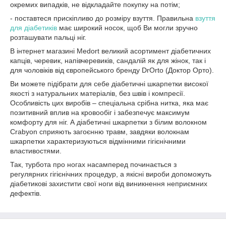
окремих випадків, не відкладайте покупку на потім;
- поставтеся прискіпливо до розміру взуття. Правильна
взуття
для діабетиків
має широкий носок, щоб Ви могли зручно
розташувати пальці ніг.
В інтернет магазині Medort великий асортимент діабетичних
капців, черевик, напівчеревиків, сандалій як для жінок, так і
для чоловіків від європейського бренду DrOrto (Доктор Орто).
Ви можете підібрати для себе діабетичні шкарпетки високої
якості з натуральних матеріалів, без швів і компресії.
Особливість цих виробів – спеціальна срібна нитка, яка має
позитивний вплив на кровообіг і забезпечує максимум
комфорту для ніг. А діабетичні шкарпетки з білим волокном
Crabyon сприяють загоєнню травм, завдяки волокнам
шкарпетки характеризуються відмінними гігієнічними
властивостями.
Так, турбота про ногах насамперед починається з
регулярних гігієнічних процедур, а якісні вироби допоможуть
діабетикові захистити свої ноги від виникнення неприємних
дефектів.