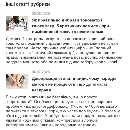
Інші статті рубрики
05.08.2026
Як правильно вибрати тонометр і
глюкометр. 5 критичних помилок при
вимірюванні тиску та цукру вдома
Домашній контроль тиску та рівня глюкози корисний лише
тоді, коли показники справді точні. І тут важливий не тільки
сам прилад. Часто причина хибних цифр - не "поганий
тонометр" чи "неточний глюкометр", а порушення простих
правил вимірювання: неправильна поза, поспіх, хвилювання,
невдала манжета або помилки під час забору краплі крові.
06.07.2026
Деформація стопи: її види, чому народні
методи не працюють і що допомагає
насправді
Біль у стопі рідко минає безслідно, якщо просто
"перетерпіти". Особливо це стосується двох поширених
проблем - вальгусної деформації ("кісточки" біля великого
пальця) та п'яткової шпори, яку часто пов'язують із болем у
п'яті під час ходьби. У побуті такі стани нерідко намагаються
лікувати йодними сітками, компресами з лопуха,
розтираннями чи іншими народними методами.