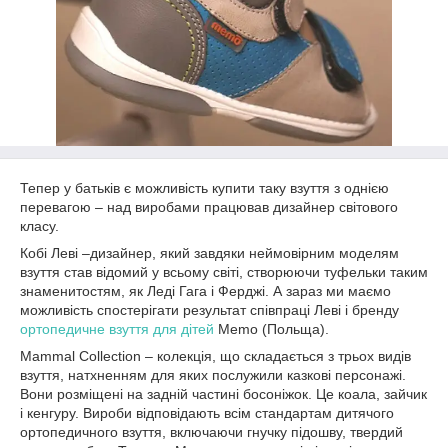
Тепер у батьків є можливість купити таку взуття з однією
перевагою – над виробами працював дизайнер світового
класу.
Кобі Леві –дизайнер, який завдяки неймовірним моделям
взуття став відомий у всьому світі, створюючи туфельки таким
знаменитостям, як Леді Гага і Ферджі. А зараз ми маємо
можливість спостерігати результат співпраці Леві і бренду
ортопедичне взуття для дітей
Memo (Польща).
Mammal Collection – колекція, що складається з трьох видів
взуття, натхненням для яких послужили казкові персонажі.
Вони розміщені на задній частині босоніжок. Це коала, зайчик
і кенгуру. Вироби відповідають всім стандартам дитячого
ортопедичного взуття, включаючи гнучку підошву, твердий