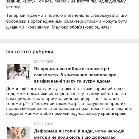
задник, каблук Томаса. Memo - це взуття під індивідуальну
устілку.
Тепер ми можемо з повною впевненістю стверджувати, що
босоніжки з ортопедичними характеристиками можуть бути
цікавими і красивими. Малюки обов'язково оцінять!
Інші статті рубрики
05.08.2026
Як правильно вибрати тонометр і
глюкометр. 5 критичних помилок при
вимірюванні тиску та цукру вдома
Домашній контроль тиску та рівня глюкози корисний лише
тоді, коли показники справді точні. І тут важливий не тільки
сам прилад. Часто причина хибних цифр - не "поганий
тонометр" чи "неточний глюкометр", а порушення простих
правил вимірювання: неправильна поза, поспіх, хвилювання,
невдала манжета або помилки під час забору краплі крові.
06.07.2026
Деформація стопи: її види, чому народні
методи не працюють і що допомагає