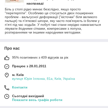
насправді
Біль у стопі рідко минає безслідно, якщо просто
"перетерпіти". Особливо це стосується двох поширених
проблем - вальгусної деформації ("кісточки" біля великого
пальця) та п'яткової шпори, яку часто пов'язують із болем у
п'яті під час ходьби. У побуті такі стани нерідко намагаються
лікувати йодними сітками, компресами з лопуха,
розтираннями чи іншими народними методами.
Про нас
95% позитивних з 409 відгуків за рік
Працює з 28.01.2011
м. Київ
вулиця Юрія Іллєнка, 81а, Київ, Україна
Контакти
Сьогодні вихідний
Показати весь графік роботи