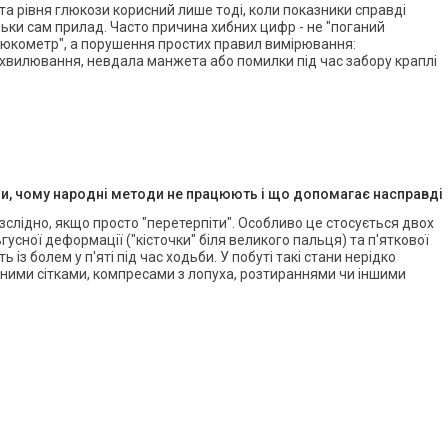
а рівня глюкози корисний лише тоді, коли показники справді
ільки сам прилад. Часто причина хибних цифр - не "поганий
люкометр", а порушення простих правил вимірювання:
, хвилювання, невдала манжета або помилки під час забору краплі
ди, чому народні методи не працюють і що допомагає насправді
безслідно, якщо просто "перетерпіти". Особливо це стосується двох
усної деформації ("кісточки" біля великого пальця) та п'яткової
 із болем у п'яті під час ходьби. У побуті такі стани нерідко
ними сітками, компресами з лопуха, розтираннями чи іншими