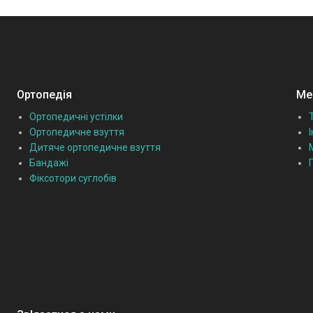
Ортопедія
Мед
Ортопедичні устілки
Ортопедичне взуття
Дитяче ортопедичне взуття
Бандажі
Фіксотори суглобів