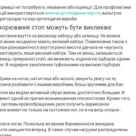
ормації ніг потребують лікування або корекції. Для профілактики
цій використовується
жіноча ортопедичне взуття
, вальгусні
егородки та інші ортопедичні вироби.
хворювання стоп можуть бути викликані:
истання взуття на високому каблуці або шпильці. Не можна
усі жінки неодмінно мають великий каблук. Помилковим також є
при різноманітності взуття різної висоти дівчата не чергують
користовують лише високий каблук. Тим не менш, залишається
ниць прекрасної статі, які вважають ходіння на підборах одним
ю. А надмірне захоплення туфельками на високих підборах
ряки на ногах, натоптиші або мозолі, зверніть увагу на те,
 можна розбавити її іншими виробами, більш зручними для Вас.
 если мы ведем активный образ жизни, достаточно большие. И
ывают одной из причин возникновения плоскостопия. Кроме того,
я системы кровообращения, риск получить варикозное
о влияет не только на состояние ног, но и на весь опорно-
оли в ногах. Поскольку во время беременности женщина
ести смещается вперед. В такие случаи нагрузки распределены
колен.