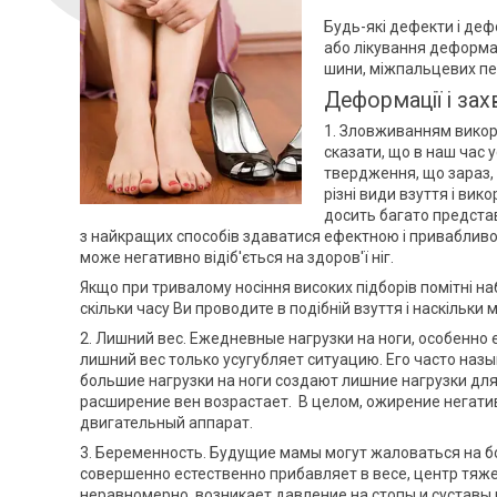
Будь-які дефекти і деф
або лікування деформа
шини, міжпальцевих пер
Деформації і за
1. Зловживанням викор
сказати, що в наш час 
твердження, що зараз, 
різні види взуття і ви
досить багато представ
з найкращих способів здаватися ефектною і привабливо
може негативно відіб'ється на здоров'ї ніг.
Якщо при тривалому носіння високих підборів помітні наб
скільки часу Ви проводите в подібній взуття і наскільки
2. Лишний вес. Ежедневные нагрузки на ноги, особенно
лишний вес только усугубляет ситуацию. Его часто наз
большие нагрузки на ноги создают лишние нагрузки дл
расширение вен возрастает. В целом, ожирение негативн
двигательный аппарат.
3. Беременность. Будущие мамы могут жаловаться на б
совершенно естественно прибавляет в весе, центр тяж
неравномерно, возникает давление на стопы и суставы 