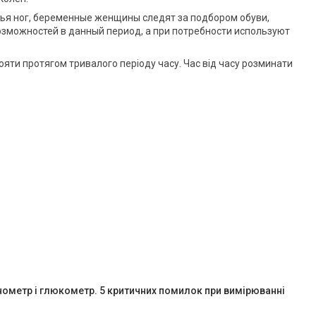
ья ног, беременные женщины следят за подбором обуви,
озможностей в данный период, а при потребности используют
тояти протягом тривалого періоду часу. Час від часу розминати
нометр і глюкометр. 5 критичних помилок при вимірюванні