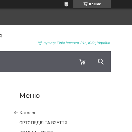
Кошик
я
вулиця Юрія Іллєнка, 81а, Київ, Україна
Каталог
ОРТОПЕДІЯ ТА ВЗУТТЯ