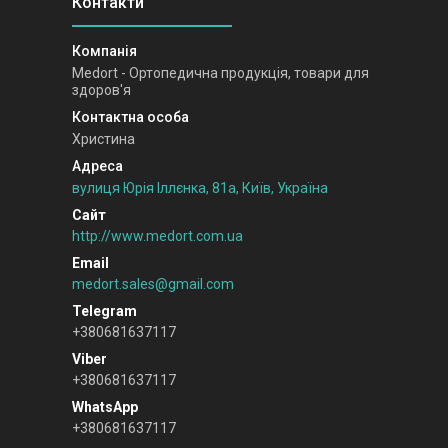
Medort - Ортопедична продукція, товари для
здоров'я
Христина
вулиця Юрія Іллєнка, 81а, Київ, Україна
http://www.medort.com.ua
medort.sales@gmail.com
+380681637117
+380681637117
+380681637117