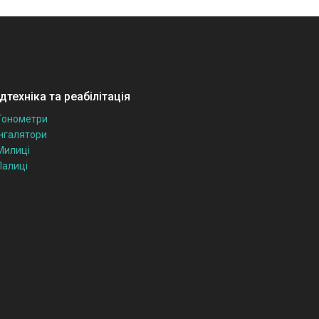
техніка та реабілітація
Тонометри
Інгалятори
Милиці
Палиці