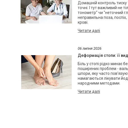
Домашній контроль тиску т
точні. І тут важливий не т
тонометр" чи "неточний г
неправильна поза, поспіх
крові.
06 липня 2026
Деформація стопи: її ви
Біль у стопі рідко минає 
поширених проблем - вальг
шпори, яку часто пов'язують
намагаються лікувати йод
народними методами.