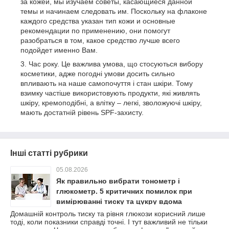
за кожей, мы изучаем советы, касающиеся данной
темы и начинаем следовать им. Поскольку на флаконе
каждого средства указан тип кожи и основные
рекомендации по применению, они помогут
разобраться в том, какое средство лучше всего
подойдет именно Вам.
Час року. Це важлива умова, що стосуються вибору
косметики, адже погодні умови досить сильно
впливають на наше самопочуття і стан шкіри. Тому
взимку частіше використовують продукти, які живлять
шкіру, кремоподібні, а влітку – легкі, зволожуючі шкіру,
мають достатній рівень SPF-захисту.
Інші статті рубрики
05.08.2026
Як правильно вибрати тонометр і
глюкометр. 5 критичних помилок при
вимірюванні тиску та цукру вдома
Домашній контроль тиску та рівня глюкози корисний лише
тоді, коли показники справді точні. І тут важливий не тільки