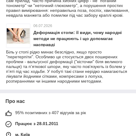
сам прилад. Часто причина хибних цифр - не "поганий
тонометр" чи "неточний глюкометр", а порушення простих
правил вимірювання: неправильна поза, поспіх, хвилювання,
невдала манжета або помилки під час забору краплі крові.
06.07.2026
Деформація стопи: її види, чому народні
методи не працюють і що допомагає
насправді
Біль у стопі рідко минає безслідно, якщо просто
"перетерпіти". Особливо це стосується двох поширених
проблем - вальгусної деформації ("кісточки" біля великого
пальця) та п'яткової шпори, яку часто пов'язують із болем у
п'яті під час ходьби. У побуті такі стани нерідко намагаються
лікувати йодними сітками, компресами з лопуха,
розтираннями чи іншими народними методами.
Про нас
95% позитивних з 407 відгуків за рік
Працює з 28.01.2011
м. Київ