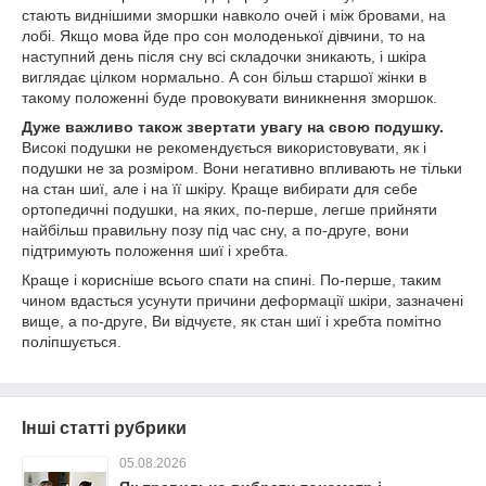
стають виднішими зморшки навколо очей і між бровами, на
лобі. Якщо мова йде про сон молоденької дівчини, то на
наступний день після сну всі складочки зникають, і шкіра
виглядає цілком нормально. А сон більш старшої жінки в
такому положенні буде провокувати виникнення зморшок.
Дуже важливо також звертати увагу на свою подушку.
Високі подушки не рекомендується використовувати, як і
подушки не за розміром. Вони негативно впливають не тільки
на стан шиї, але і на її шкіру. Краще вибирати для себе
ортопедичні подушки, на яких, по-перше, легше прийняти
найбільш правильну позу під час сну, а по-друге, вони
підтримують положення шиї і хребта.
Краще і корисніше всього спати на спині. По-перше, таким
чином вдасться усунути причини деформації шкіри, зазначені
вище, а по-друге, Ви відчуєте, як стан шиї і хребта помітно
поліпшується.
Інші статті рубрики
05.08.2026