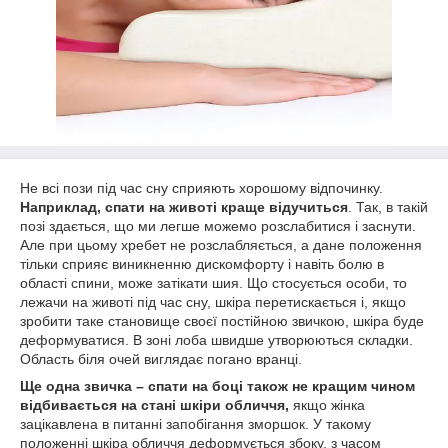
Не всі пози під час сну сприяють хорошому відпочинку.
Наприклад, спати на животі краще відучиться
. Так, в такій
позі здається, що ми легше можемо розслабитися і заснути.
Але при цьому хребет не розслабляється, а дане положення
тільки сприяє виникненню дискомфорту і навіть болю в
області спини, може затікати шия. Що стосується особи, то
лежачи на животі під час сну, шкіра перетискається і, якщо
зробити таке становище своєї постійною звичкою, шкіра буде
деформуватися. В зоні лоба швидше утворюються складки.
Область біля очей виглядає погано вранці.
Ще одна звичка – спати на боці також не кращим чином
відбивається на стані шкіри обличчя,
якщо жінка
зацікавлена в питанні запобігання зморшок. У такому
положенні шкіра обличчя деформується збоку, з часом