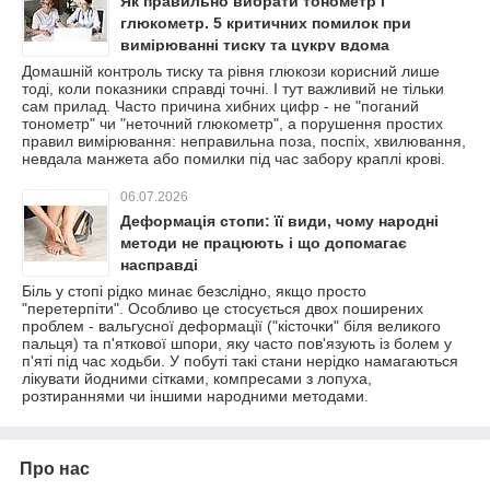
Як правильно вибрати тонометр і
глюкометр. 5 критичних помилок при
вимірюванні тиску та цукру вдома
Домашній контроль тиску та рівня глюкози корисний лише
тоді, коли показники справді точні. І тут важливий не тільки
сам прилад. Часто причина хибних цифр - не "поганий
тонометр" чи "неточний глюкометр", а порушення простих
правил вимірювання: неправильна поза, поспіх, хвилювання,
невдала манжета або помилки під час забору краплі крові.
06.07.2026
Деформація стопи: її види, чому народні
методи не працюють і що допомагає
насправді
Біль у стопі рідко минає безслідно, якщо просто
"перетерпіти". Особливо це стосується двох поширених
проблем - вальгусної деформації ("кісточки" біля великого
пальця) та п'яткової шпори, яку часто пов'язують із болем у
п'яті під час ходьби. У побуті такі стани нерідко намагаються
лікувати йодними сітками, компресами з лопуха,
розтираннями чи іншими народними методами.
Про нас