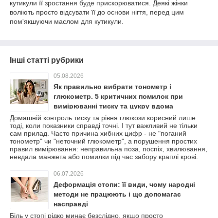
кутикули її зростання буде прискорюватися. Деякі жінки
воліють просто відсувати її до основи нігтя, перед цим
пом'якшуючи маслом для кутикули.
Інші статті рубрики
05.08.2026
Як правильно вибрати тонометр і
глюкометр. 5 критичних помилок при
вимірюванні тиску та цукру вдома
Домашній контроль тиску та рівня глюкози корисний лише
тоді, коли показники справді точні. І тут важливий не тільки
сам прилад. Часто причина хибних цифр - не "поганий
тонометр" чи "неточний глюкометр", а порушення простих
правил вимірювання: неправильна поза, поспіх, хвилювання,
невдала манжета або помилки під час забору краплі крові.
06.07.2026
Деформація стопи: її види, чому народні
методи не працюють і що допомагає
насправді
Біль у стопі рідко минає безслідно, якщо просто