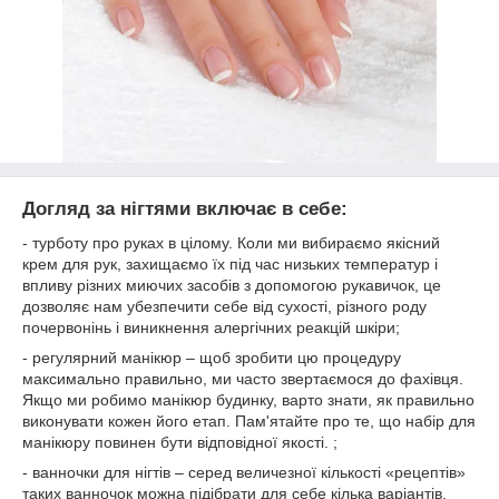
Догляд за нігтями включає в себе:
- турботу про руках в цілому. Коли ми вибираємо якісний
крем для рук, захищаємо їх під час низьких температур і
впливу різних миючих засобів з допомогою рукавичок, це
дозволяє нам убезпечити себе від сухості, різного роду
почервонінь і виникнення алергічних реакцій шкіри;
- регулярний манікюр – щоб зробити цю процедуру
максимально правильно, ми часто звертаємося до фахівця.
Якщо ми робимо манікюр будинку, варто знати, як правильно
виконувати кожен його етап. Пам'ятайте про те, що набір для
манікюру повинен бути відповідної якості. ;
- ванночки для нігтів – серед величезної кількості «рецептів»
таких ванночок можна підібрати для себе кілька варіантів,