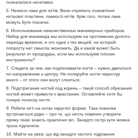
позначатися негативно.
5. Неякісні лаки для нігтів. Вони сприяють пожовтіння
нігтьової пластини, ламкості нігтів. Крім того, погані лаки
можуть бути токсичні.
6. Использование некачественных маникюрных приборов.
Набор для маникюра мы используем на протяжении долгого
периода времени, и это одна з тех вещей, на которой
попросту нет смысла экономить. Да и какой может быть
результат от процедуры, если мы используем плохие
инструменты?
7. Следите за тем, как подпиливаете ногти – нужно двигаться
по направлению к центру. Не полируйте ногти чересчур
много – от этого они могут слоиться.
8. Подстригание ногтей под корень – такой способ обрезания
ногтей может привести к врастанию. Оставляйте хотя бы
тонкую полоску ногтя.
9. Робити нігті на ногах округлої форми. Така помилка
зустрічається рідко – про те, що ніготь повинен утворити
пряму лінію знають практично всі. Занадто гострі кути можна
трохи підпиляти.
10. Майте на увазі, що від занадто частого підрізання