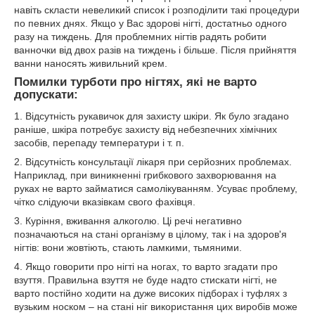
навіть скласти невеликий список і розподілити такі процедури
по певних днях. Якщо у Вас здорові нігті, достатньо одного
разу на тиждень. Для проблемних нігтів радять робити
ванночки від двох разів на тиждень і більше. Після прийняття
ванни наносять живильний крем.
Помилки турботи про нігтях, які не варто
допускати:
1. Відсутність рукавичок для захисту шкіри. Як було згадано
раніше, шкіра потребує захисту від небезпечних хімічних
засобів, перепаду температури і т. п.
2. Відсутність консультації лікаря при серйозних проблемах.
Наприклад, при виникненні грибкового захворювання на
руках не варто займатися самолікуванням. Усуває проблему,
чітко слідуючи вказівкам свого фахівця.
3. Куріння, вживання алкоголю. Ці речі негативно
позначаються на стані організму в цілому, так і на здоров'я
нігтів: вони жовтіють, стають ламкими, тьмяними.
4. Якщо говорити про нігті на ногах, то варто згадати про
взуття. Правильна взуття не буде надто стискати нігті, не
варто постійно ходити на дуже високих підборах і туфлях з
вузьким носком – на стані ніг використання цих виробів може