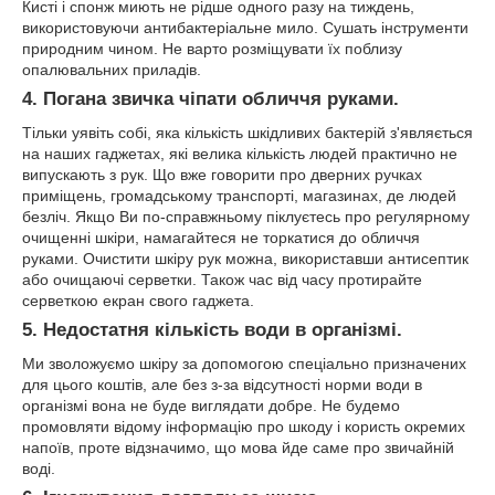
Кисті і спонж миють не рідше одного разу на тиждень,
використовуючи антибактеріальне мило. Сушать інструменти
природним чином. Не варто розміщувати їх поблизу
опалювальних приладів.
4. Погана звичка чіпати обличчя руками.
Тільки уявіть собі, яка кількість шкідливих бактерій з'являється
на наших гаджетах, які велика кількість людей практично не
випускають з рук. Що вже говорити про дверних ручках
приміщень, громадському транспорті, магазинах, де людей
безліч. Якщо Ви по-справжньому піклуєтесь про регулярному
очищенні шкіри, намагайтеся не торкатися до обличчя
руками. Очистити шкіру рук можна, використавши антисептик
або очищаючі серветки. Також час від часу протирайте
серветкою екран свого гаджета.
5. Недостатня кількість води в організмі.
Ми зволожуємо шкіру за допомогою спеціально призначених
для цього коштів, але без з-за відсутності норми води в
організмі вона не буде виглядати добре. Не будемо
промовляти відому інформацію про шкоду і користь окремих
напоїв, проте відзначимо, що мова йде саме про звичайній
воді.