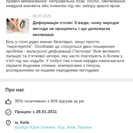
правил вимірювання: неправильна поза, поспіх, хвилювання,
невдала манжета або помилки під час забору краплі крові.
06.07.2026
Деформація стопи: її види, чому народні
методи не працюють і що допомагає
насправді
Біль у стопі рідко минає безслідно, якщо просто
"перетерпіти". Особливо це стосується двох поширених
проблем - вальгусної деформації ("кісточки" біля великого
пальця) та п'яткової шпори, яку часто пов'язують із болем у
п'яті під час ходьби. У побуті такі стани нерідко намагаються
лікувати йодними сітками, компресами з лопуха,
розтираннями чи іншими народними методами.
Про нас
95% позитивних з 409 відгуків за рік
Працює з 28.01.2011
м. Київ
вулиця Юрія Іллєнка, 81а, Київ, Україна