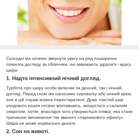
Сьогодні ми хочемо звернути увагу на ряд поширених
помилок догляду за обличчям, які заважають здоров'я і красу
шкіри.
1. Надто інтенсивний нічний догляд.
Турбота про шкіру особи включає як денний, так і нічний
догляд. Перед сном ми наносимо сироватку або нічний крем,
але в цій справі можна перестаратися. Дуже товстий шар
уходового кошти погано впитавшись, змішується з сальним
секретом, потім, внаслідок чого утворюється плівка, яка стане
причиною виникнення так званого «парникового ефекту».
Шкіра не може нормально дихати.
2. Сон на животі.