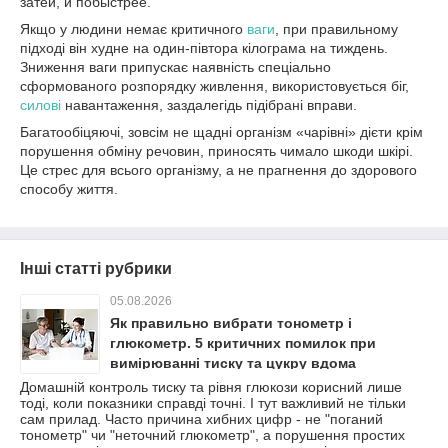
затеи, и побыстрее.
Якщо у людини немає критичного
ваги
, при правильному
підході він худне на один-півтора кілограма на тиждень.
Зниження ваги припускає наявність спеціально
сформованого розпорядку живлення, використовується біг,
силові
навантаження, заздалегідь підібрані вправи.
Багатообіцяючі, зовсім не щадні організм «чарівні» дієти крім
порушення обміну речовин, приносять чимало шкоди шкірі.
Це стрес для всього організму, а не прагнення до здорового
способу життя.
Інші статті рубрики
05.08.2026
Як правильно вибрати тонометр і
глюкометр. 5 критичних помилок при
вимірюванні тиску та цукру вдома
Домашній контроль тиску та рівня глюкози корисний лише
тоді, коли показники справді точні. І тут важливий не тільки
сам прилад. Часто причина хибних цифр - не "поганий
тонометр" чи "неточний глюкометр", а порушення простих