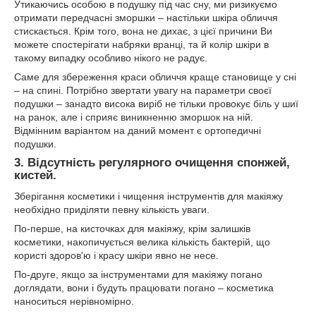
Утикаючись особою в подушку під час сну, ми ризикуємо
отримати передчасні зморшки – настільки шкіра обличчя
стискається. Крім того, вона не дихає, з цієї причини Ви
можете спостерігати набряки вранці, та й колір шкіри в
такому випадку особливо нікого не радує.
Саме для збереження краси обличчя краще становище у сні
– на спині. Потрібно звертати увагу на параметри своєї
подушки – занадто висока виріб не тільки провокує біль у шиї
на ранок, але і сприяє виникненню зморшок на ній.
Відмінним варіантом на даний момент є ортопедичні
подушки.
3. Відсутність регулярного очищення спонжей,
кистей.
Зберігання косметики і чищення інструментів для макіяжу
необхідно приділяти певну кількість уваги.
По-перше, на кисточках для макіяжу, крім залишків
косметики, накопичується велика кількість бактерій, що
користі здоров'ю і красу шкіри явно не несе.
По-друге, якщо за інструментами для макіяжу погано
доглядати, вони і будуть працювати погано – косметика
наноситься нерівномірно.