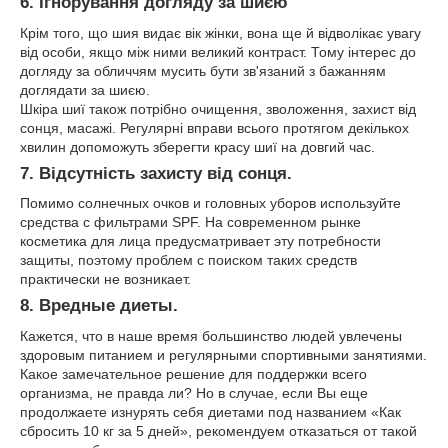
6. Ігнорування догляду за шиєю
Крім того, що шия видає вік жінки, вона ще й відволікає увагу
від особи, якщо між ними великий контраст. Тому інтерес до
догляду за обличчям мусить бути зв'язаний з бажанням
доглядати за шиєю.
Шкіра шиї також потрібно очищення, зволоження, захист від
сонця, масажі. Регулярні вправи всього протягом декількох
хвилин допоможуть зберегти красу шиї на довгий час.
7. Відсутність захисту від сонця.
Помимо солнечных очков и головных уборов используйте
средства с фильтрами SPF. На современном рынке
косметика для лица предусматривает эту потребности
защиты, поэтому проблем с поиском таких средств
практически не возникает.
8. Вредные диеты.
Кажется, что в наше время большинство людей увлечены
здоровым питанием и регулярными спортивными занятиями.
Какое замечательное решение для поддержки всего
организма, не правда ли? Но в случае, если Вы еще
продолжаете изнурять себя диетами под названием «Как
сбросить 10 кг за 5 дней», рекомендуем отказаться от такой