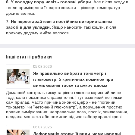
6. У холодну пору носіть головні убори.
Але після входу в
тепле приміщення їх варто знімати – різниця температур
досить велика.
7. Не перестарайтеся з постійним використанням
засобів для укладки.
Якщо наносити такі кошти, після
приходу додому мийте волосся.
Інші статті рубрики
05.08.2026
Як правильно вибрати тонометр і
глюкометр. 5 критичних помилок при
вимірюванні тиску та цукру вдома
Домашній контроль тиску та рівня глюкози корисний лише
тоді, коли показники справді точні. І тут важливий не тільки
сам прилад. Часто причина хибних цифр - не "поганий
тонометр" чи "неточний глюкометр", а порушення простих
правил вимірювання: неправильна поза, поспіх, хвилювання,
невдала манжета або помилки під час забору краплі крові.
06.07.2026
Деформація стопи: її види, чому народні