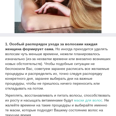
1. Особый распорядок ухода за волосами каждая
женщина формирует сама.
Но иногда приходится уделять
волосам чуть меньше времени, нежели планировалось
изначально (из-за нехватки времени или внезапно возникших
новых обстоятельств). Чтобы подобные ситуации не
беспокоили Вас, советуем заранее расписать все желаемые
процедуры и распределить их, точно следуя распорядку
конкретного дня, заранее выбирать дни на важные
процедуры, чтобы не пришлось ничего переносить или
откладывать на потом.
Укреплять, восстанавливать и питать волосы, способствовать
их росту и насыщать витаминами будут
маски для волос
. Не
жалейте времени на такие процедуры и выбирайте именно
те маски, которые подходят Вашему состоянию волос на
текущее время.