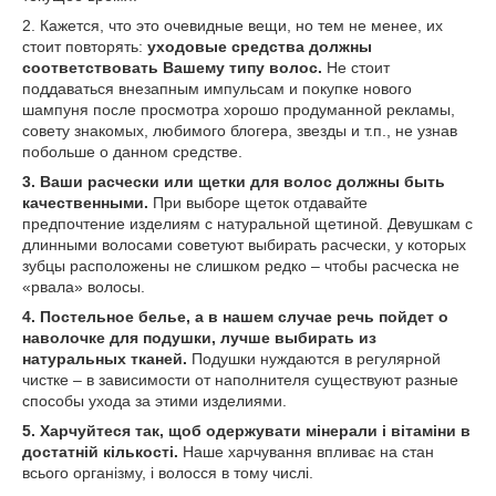
2. Кажется, что это очевидные вещи, но тем не менее, их
стоит повторять:
уходовые средства должны
соответствовать Вашему типу волос.
Не стоит
поддаваться внезапным импульсам и покупке нового
шампуня после просмотра хорошо продуманной рекламы,
совету знакомых, любимого блогера, звезды и т.п., не узнав
побольше о данном средстве.
3. Ваши расчески или щетки для волос должны быть
качественными.
При выборе щеток отдавайте
предпочтение изделиям с натуральной щетиной. Девушкам с
длинными волосами советуют выбирать расчески, у которых
зубцы расположены не слишком редко – чтобы расческа не
«рвала» волосы.
4. Постельное белье, а в нашем случае речь пойдет о
наволочке для подушки, лучше выбирать из
натуральных тканей.
Подушки нуждаются в регулярной
чистке – в зависимости от наполнителя существуют разные
способы ухода за этими изделиями.
5. Харчуйтеся так, щоб одержувати мінерали і вітаміни в
достатній кількості.
Наше харчування впливає на стан
всього організму, і волосся в тому числі.