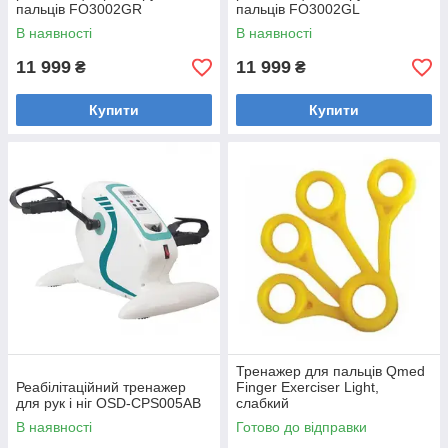
пальців FO3002GR
пальців FO3002GL
В наявності
В наявності
11 999
11 999
₴
₴
Купити
Купити
Тренажер для пальців Qmed
Реабілітаційний тренажер
Finger Exerciser Light,
для рук і ніг OSD-CPS005AB
слабкий
В наявності
Готово до відправки