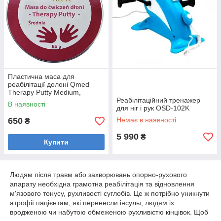
Пластична маса для
реабілітації долоні Qmed
Therapy Putty Medium,
середня
Реабілітаційний тренажер
В наявності
для ніг і рук OSD-102K
650
Немає в наявності
₴
5 990
₴
Купити
Людям після травм або захворювань опорно-рухового
апарату необхідна грамотна реабілітація та відновлення
м'язового тонусу, рухливості суглобів. Це ж потрібно уникнути
атрофії пацієнтам, які перенесли інсульт, людям із
вродженою чи набутою обмеженою рухливістю кінцівок. Щоб