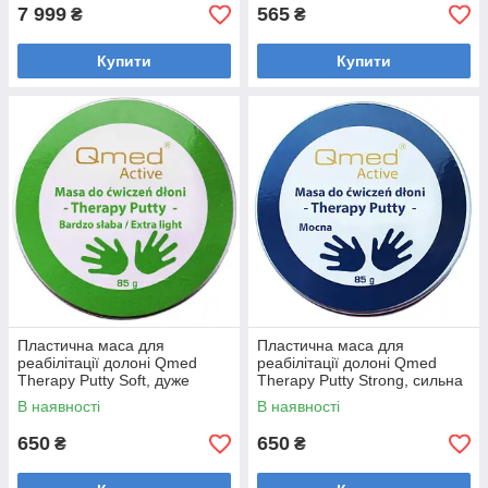
7 999
565
₴
₴
Купити
Купити
Пластична маса для
Пластична маса для
реабілітації долоні Qmed
реабілітації долоні Qmed
Therapy Putty Soft, дуже
Therapy Putty Strong, сильна
м'яка
В наявності
В наявності
650
650
₴
₴