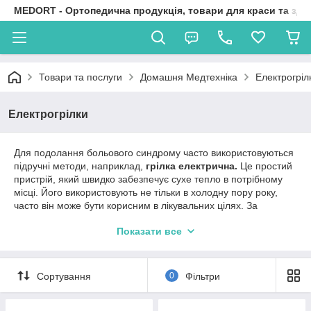
MEDORT - Ортопедична продукція, товари для краси та здо
Товари та послуги
Домашня Медтехніка
Електрогріл
Електрогрілки
Для подолання больового синдрому часто використовуються
підручні методи, наприклад,
грілка електрична.
Це простий
пристрій, який швидко забезпечує сухе тепло в потрібному
місці. Його використовують не тільки в холодну пору року,
часто він може бути корисним в лікувальних цілях. За
допомогою електрогрілки утамовують біль, пришвидшують
Показати все
кровообіг, приводять у тонус м’язову систему. Обираючи
пристрій, важливо уточнити менеджеру, як він буде
використовуватися.
Сортування
0
Фільтри