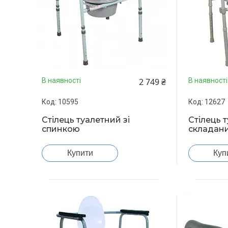
2 749 ₴
В наявності
В наявності
10595
12627
Стілець туалетний зі
Стілець 
спинкою
складани
Купити
Куп