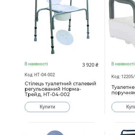
3 920 ₴
В наявності
В наявності
НТ-04-002
12205
Стілець туалетний сталевий
Туалетне
регульований Норма-
поручня
Трейд, НТ-04-002
Купити
Куп