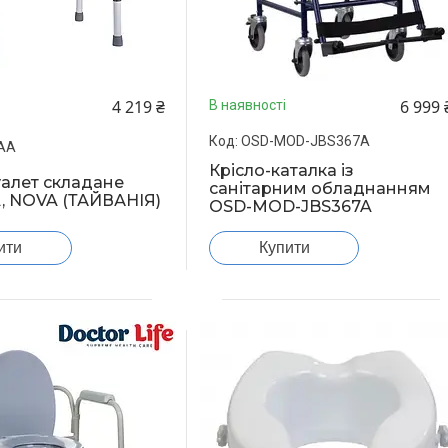
4 219 ₴
6 999 
В наявності
OSD-MOD-JBS367A
AA
Крісло-каталка із
уалет складане
санітарним обладнанням
, NOVA (ТАЙВАНІЯ)
OSD-MOD-JBS367A
ити
Купити