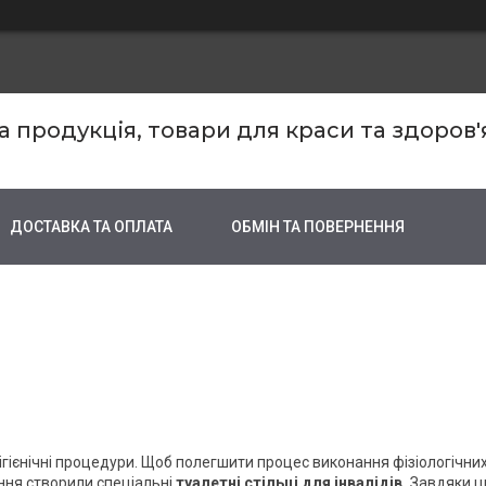
продукція, товари для краси та здоров'
ДОСТАВКА ТА ОПЛАТА
ОБМІН ТА ПОВЕРНЕННЯ
ієнічні процедури. Щоб полегшити процес виконання фізіологічни
ння створили спеціальні
туалетні стільці для інвалідів.
Завдяки 