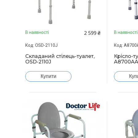
2 599 ₴
В наявності
В наявності
OSD-2110J
A8700
Складаний стілець-туалет,
Крісло-т
OSD-2110J
A8700AA
Купити
Куп