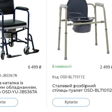
6 499 ₴
2 499 
В наявності
U-JBS367A
OSD-BL710112
 каталка із
Сталевий розбірний
им обладнанням,
стілець-туалет OSD-BL71011
а OSD-YU-JBS367A
ити
Купити