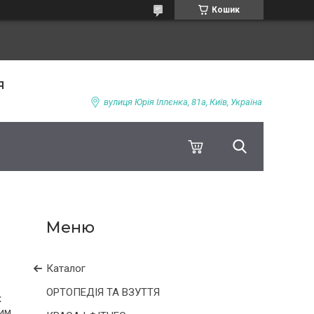
Кошик
я
вулиця Юрія Іллєнка, 81а, Київ, Україна
Каталог
ОРТОПЕДІЯ ТА ВЗУТТЯ
х
цим