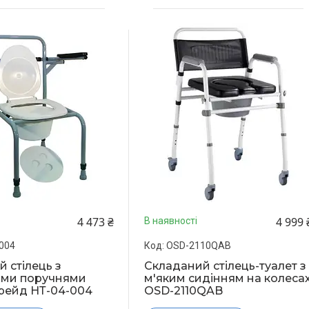
4 473 ₴
4 999 
В наявності
004
OSD-2110QAB
й стілець з
Складаний стілець-туалет з
ими поручнями
м'яким сидінням на колеса
рейд НТ-04-004
OSD-2110QAB