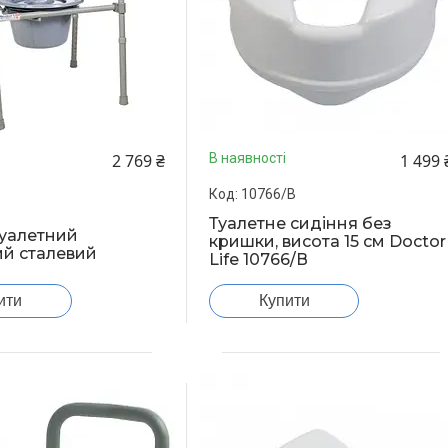
2 769 ₴
1 499 
В наявності
10766/В
Туалетне сидіння без
туалетний
кришки, висота 15 см Doctor
й сталевий
Life 10766/В
ити
Купити