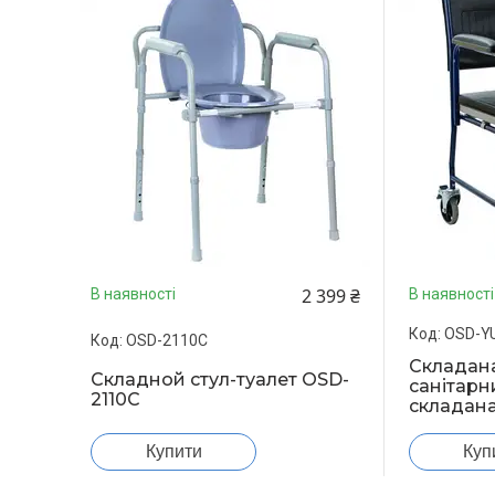
2 399 ₴
В наявності
В наявності
OSD-Y
OSD-2110C
Складана
Складной стул-туалет OSD-
санітарн
2110C
складан
Купити
Куп