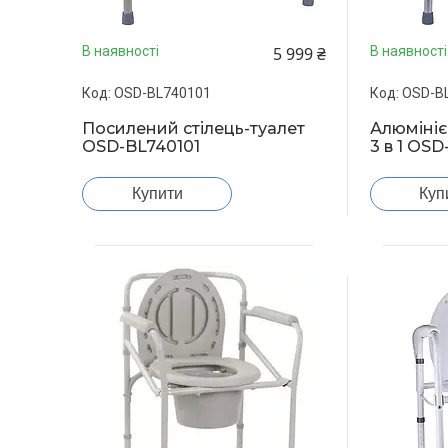
5 999 ₴
В наявності
В наявності
OSD-BL740101
OSD-B
Посилений стілець-туалет
Алюмініє
OSD-BL740101
3 в 1 OS
Купити
Куп