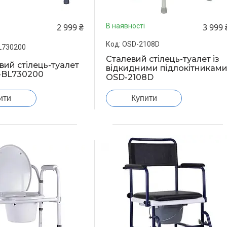
2 999 ₴
3 999 
В наявності
OSD-2108D
L730200
Сталевий стілець-туалет із
вий стілець-туалет
відкидними підлокітникам
D-BL730200
OSD-2108D
ити
Купити