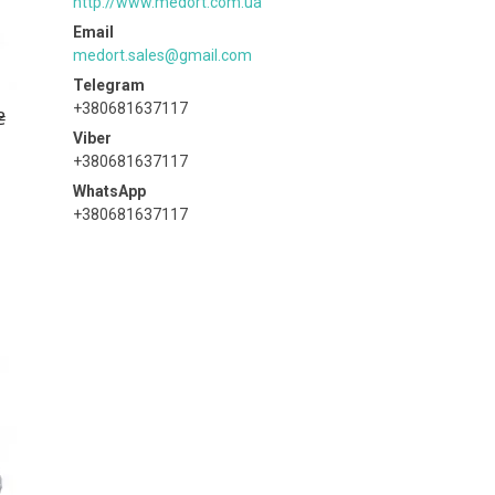
http://www.medort.com.ua
medort.sales@gmail.com
+380681637117
₴
+380681637117
+380681637117