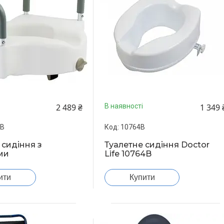
2 489 ₴
1 349 
В наявності
/В
10764B
 сидіння з
Туалетне сидіння Doctor
ми
Life 10764B
ити
Купити