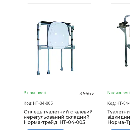
3 956 ₴
В наявності
В наявності
НТ-04-005
НТ-04-
Стілець туалетний сталевий
Туалетни
нерегульований складний
відкидн
Норма-трейд, НТ-04-005
Норма-Т