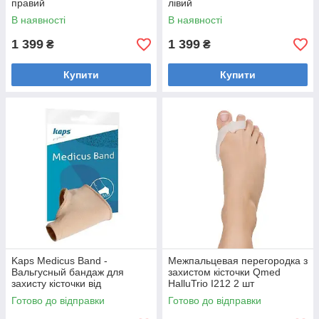
правий
лівий
В наявності
В наявності
1 399
1 399
₴
₴
Купити
Купити
Kaps Medicus Band -
Межпальцевая перегородка з
Вальгусный бандаж для
захистом кісточки Qmed
захисту кісточки від
HalluTrio I212 2 шт
натирання (бурсопротектор)
Готово до відправки
Готово до відправки