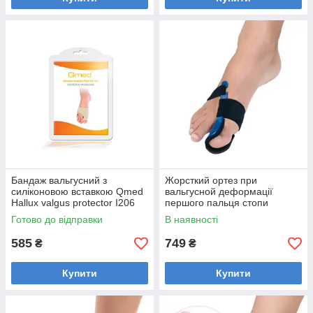
Бандаж вальгусний з
Жорсткий ортез при
силіконовою вставкою Qmed
вальгусной деформації
Hallux valgus protector I206
першого пальця стопи
Orliman HV-33
Готово до відправки
В наявності
585
749
₴
₴
Купити
Купити