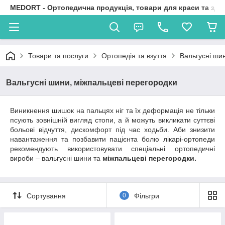
MEDORT - Ортопедична продукція, товари для краси та здо
Товари та послуги
Ортопедія та взуття
Вальгусні ши
Вальгусні шини, міжпальцеві перегородки
Виникнення шишок на пальцях ніг та їх деформація не тільки
псують зовнішній вигляд стопи, а й можуть викликати суттєві
больові відчуття, дискомфорт під час ходьби. Аби знизити
навантаження та позбавити пацієнта болю лікарі-ортопеди
рекомендують використовувати спеціальні ортопедичні
вироби – вальгусні шини та
міжпальцеві перегородки.
Сортування
0
Фільтри