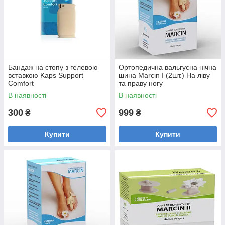
Бандаж на стопу з гелевою
Ортопедична вальгусна нічна
вставкою Kaps Support
шина Marcin I (2шт.) На ліву
Comfort
та праву ногу
В наявності
В наявності
300
999
₴
₴
Купити
Купити