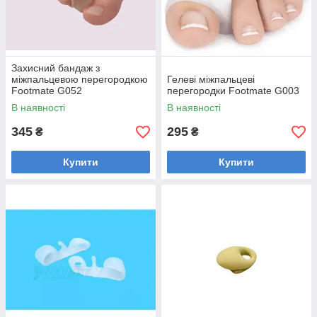
Захисний бандаж з
міжпальцевою перегородкою
Гелеві міжпальцеві
Footmate G052
перегородки Footmate G003
В наявності
В наявності
345
295
₴
₴
Купити
Купити