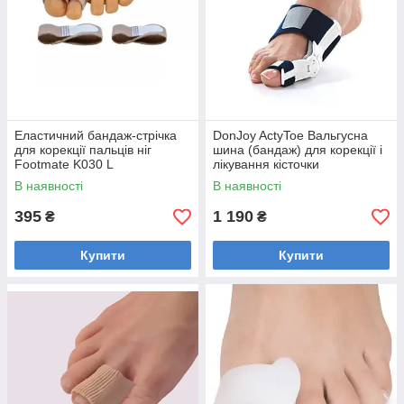
Еластичний бандаж-стрічка
DonJoy ActyToe Вальгусна
для корекції пальців ніг
шина (бандаж) для корекції і
Footmate K030 L
лікування кісточки
В наявності
В наявності
395
1 190
₴
₴
Купити
Купити