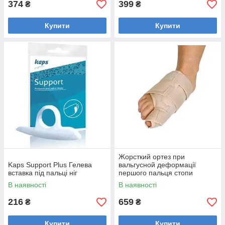
374
399
₴
₴
Купити
Купити
Жорсткий ортез при
Kaps Support Plus Гелева
вальгусной деформації
вставка під пальці ніг
першого пальця стопи
Orliman HV-30/31
В наявності
В наявності
216
659
₴
₴
Купити
Купити