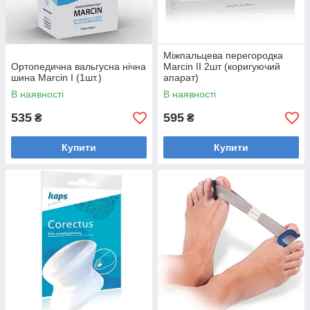
Міжпальцева перегородка
Ортопедична вальгусна нічна
Marcin II 2шт (коригуючий
шина Marcin I (1шт.)
апарат)
В наявності
В наявності
535
595
₴
₴
Купити
Купити