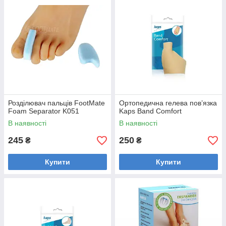
Розділювач пальців FootMate
Ортопедична гелева пов’язка
Foam Separator K051
Kaps Band Comfort
В наявності
В наявності
245
250
₴
₴
Купити
Купити