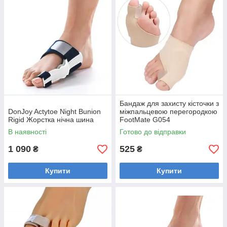
Бандаж для захисту кісточки з
DonJoy Actytoe Night Bunion
міжпальцевою перегородкою
Rigid Жорстка нічна шина
FootMate G054
В наявності
Готово до відправки
1 090
525
₴
₴
Купити
Купити