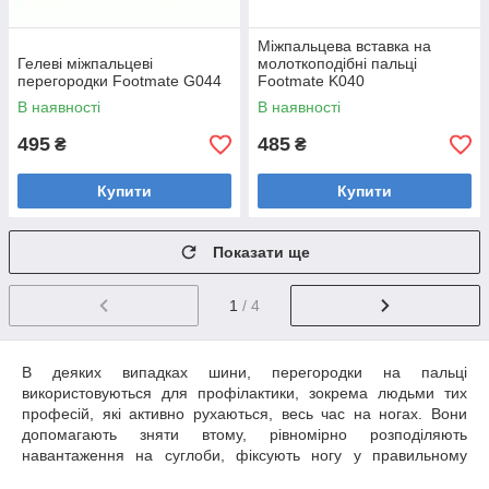
Міжпальцева вставка на
Гелеві міжпальцеві
молоткоподібні пальці
перегородки Footmate G044
Footmate K040
В наявності
В наявності
495
485
₴
₴
Купити
Купити
Показати ще
1
/ 4
В деяких випадках шини, перегородки на пальці
використовуються для профілактики, зокрема людьми тих
професій, які активно рухаються, весь час на ногах. Вони
допомагають зняти втому, рівномірно розподіляють
навантаження на суглоби, фіксують ногу у правильному
положенні. Шини можна використовувати з будь-яким