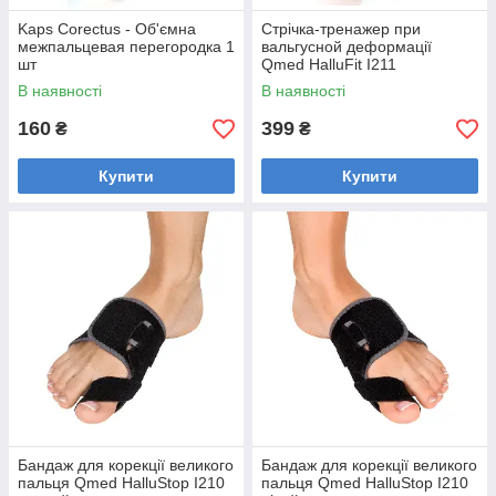
Kaps Corectus - Об'ємна
Стрічка-тренажер при
межпальцевая перегородка 1
вальгусной деформації
шт
Qmed HalluFit I211
В наявності
В наявності
160
399
₴
₴
Купити
Купити
Бандаж для корекції великого
Бандаж для корекції великого
пальця Qmed HalluStop I210
пальця Qmed HalluStop I210