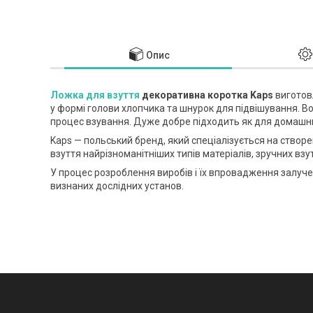
Опис
Ложка для взуття
декоративна коротка Kaps
виготов
у формі голови хлопчика та шнурок для підвішування. В
процес взування. Дуже добре підходить як для домашньо
Kaps — польський бренд, який спеціалізується на створе
взуття найрізноманітніших типів матеріалів, зручних взу
У процес розроблення виробів і їх впровадження залучен
визнаних дослідних установ.