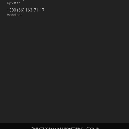
Kyivstar
+380 (66) 163-71-17
Vodafone
Сайт створений на маркетплейсі
Prom.ua