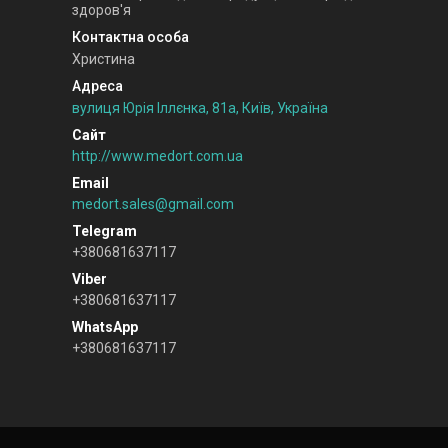
здоров'я
Христина
вулиця Юрія Іллєнка, 81а, Київ, Україна
http://www.medort.com.ua
medort.sales@gmail.com
+380681637117
+380681637117
+380681637117