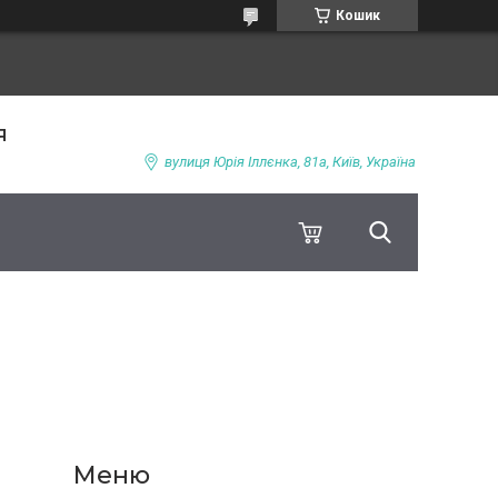
Кошик
я
вулиця Юрія Іллєнка, 81а, Київ, Україна