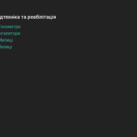
техніка та реабілітація
Тонометри
Інгалятори
Милиці
Палиці