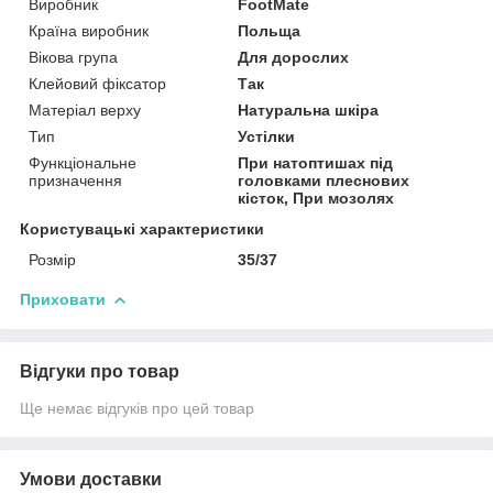
Виробник
FootMate
Країна виробник
Польща
Вікова група
Для дорослих
Клейовий фіксатор
Так
Матеріал верху
Натуральна шкіра
Тип
Устілки
Функціональне
При натоптишах під
призначення
головками плеснових
кісток, При мозолях
Користувацькі характеристики
Розмір
35/37
Приховати
Відгуки про товар
Ще немає відгуків про цей товар
Умови доставки