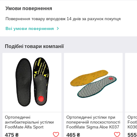
Умови повернення
Повернення товару впродовж 14 днів за рахунок покупця
Всі умови повернення
Подібні товари компанії
Ортопедичні
Ортопедичні устілки при
Орто
антибактеріальні устілки
поперечній плоскостопості
Foo
FootMate Alfa Sport
FootMate Sigma Aloe K037
K03
475
465
555
₴
₴