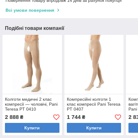
Повернення товару впродовж 14 днів за рахунок покупця
Всі умови повернення
Подібні товари компанії
Колготи медичні 2 клас
Компресійні колготи 1
Комп
компресії — чоловічі, Pani
клас компресії Pani Teresa
вагі
Teresa PT 0410
PT 0407
Pani
2 888
1 744
2 8
₴
₴
Купити
Купити