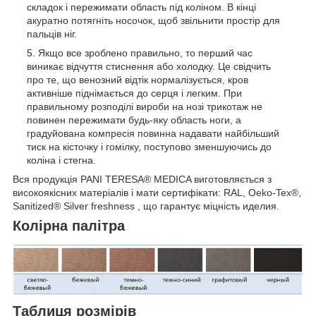
складок і пережимати область під коліном. В кінці
акуратно потягніть носочок, щоб звільнити простір для
пальців ніг.
Якщо все зроблено правильно, то перший час
виникає відчуття стиснення або холодку. Це свідчить
про те, що венозний відтік нормалізується, кров
активніше піднімається до серця і легким. При
правильному розподілі вироби на нозі трикотаж не
повинен пережимати будь-яку область ноги, а
градуйована компресія повинна надавати найбільший
тиск на кісточку і гомілку, поступово зменшуючись до
коліна і стегна.
Вся продукція PANI TERESA® MEDICA виготовляється з
високоякісних матеріалів і мати сертифікати: RAL, Oeko-Tex®,
Sanitized® Silver freshness , що гарантує міцність иделия.
Колірна палітра
Таблиця розмірів