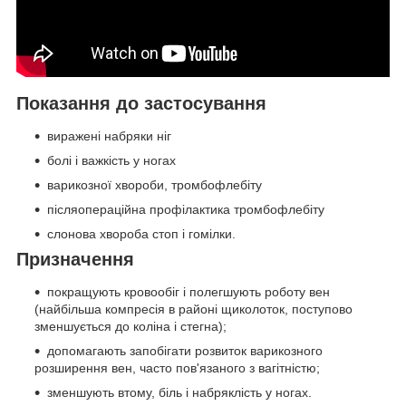
Показання до застосування
виражені набряки ніг
болі і важкість у ногах
варикозної хвороби, тромбофлебіту
післяопераційна профілактика тромбофлебіту
слонова хвороба стоп і гомілки.
Призначення
покращують кровообіг і полегшують роботу вен
(найбільша компресія в районі щиколоток, поступово
зменшується до коліна і стегна);
допомагають запобігати розвиток варикозного
розширення вен, часто пов'язаного з вагітністю;
зменшують втому, біль і набряклість у ногах.