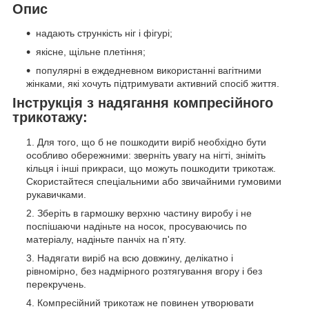
Опис
надають стрункість ніг і фігурі;
якісне, щільне плетіння;
популярні в еждедневном використанні вагітними
жінками, які хочуть підтримувати активний спосіб життя.
Інструкція з надягання компресійного
трикотажу:
Для того, що б не пошкодити виріб необхідно бути
особливо обережними: зверніть увагу на нігті, зніміть
кільця і інші прикраси, що можуть пошкодити трикотаж.
Скористайтеся спеціальними або звичайними гумовими
рукавичками.
Зберіть в гармошку верхню частину виробу і не
поспішаючи надіньте на носок, просуваючись по
матеріалу, надіньте панчіх на п'яту.
Надягати виріб на всю довжину, делікатно і
рівномірно, без надмірного розтягування вгору і без
перекручень.
Компресійний трикотаж не повинен утворювати