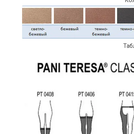
Кол
Таб