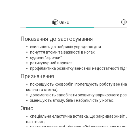
Опис
Показання до застосування
схильність до набряків упродовж дня
почуття втоми та важкості в ногах
судинні "зірочки"
ретикулярний варикоз
профілактика розвитку венозної недостатності під 
Призначення
покращують кровообіг і полегшують роботу вен (на
коліна та стегна);
допомагають запобігати розвитку варикозного розши
зменшують втому, біль і набряклість у ногах.
Опис
спеціальна еластична вставка, що закриває живіт, 
вагітності;
не менш елегантні, ніж звичайні колготки, але водн