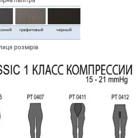
ірна палітра
лиця розмірів