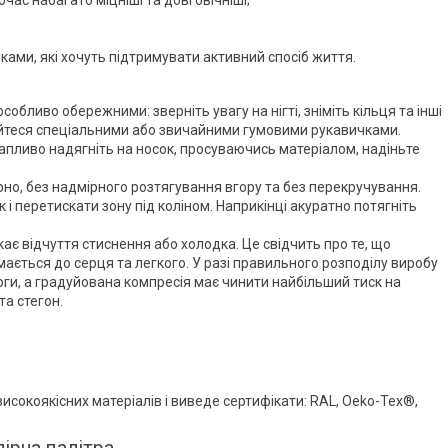
ками, які хочуть підтримувати активний спосіб життя.
собливо обережними: зверніть увагу на нігті, зніміть кільця та інші
айтеся спеціальними або звичайними гумовими рукавичками.
апливо надягніть на носок, просуваючись матеріалом, надіньте
рно, без надмірного розтягування вгору та без перекручування.
 перетискати зону під коліном. Наприкінці акуратно потягніть
ає відчуття стиснення або холодка. Це свідчить про те, що
мається до серця та легкого. У разі правильного розподілу виробу
оги, а градуйована компресія має чинити найбільший тиск на
та стегон.
сокоякісних матеріалів і виведе сертифікати: RAL, Oeko-Tex®,