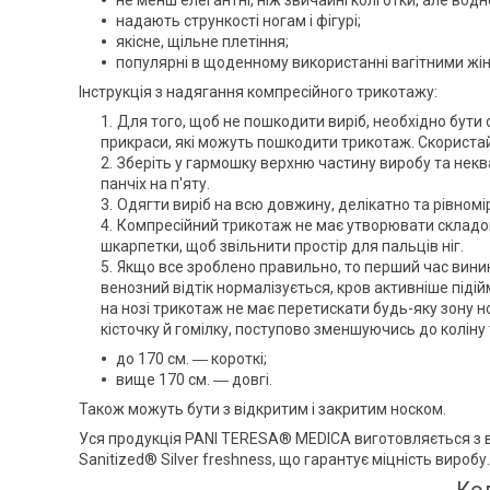
надають стрункості ногам і фігурі;
якісне, щільне плетіння;
популярні в щоденному використанні вагітними жін
Інструкція з надягання компресійного трикотажу:
Для того, щоб не пошкодити виріб, необхідно бути о
прикраси, які можуть пошкодити трикотаж. Скорист
Зберіть у гармошку верхню частину виробу та некв
панчіх на п'яту.
Одягти виріб на всю довжину, делікатно та рівномі
Компресійний трикотаж не має утворювати складок і
шкарпетки, щоб звільнити простір для пальців ніг.
Якщо все зроблено правильно, то перший час виник
венозний відтік нормалізується, кров активніше підій
на нозі трикотаж не має перетискати будь-яку зону н
кісточку й гомілку, поступово зменшуючись до коліну 
до 170 см. ― короткі;
вище 170 см. ― довгі.
Також можуть бути з відкритим і закритим носком.
Уся продукція PANI TERESA® MEDICA виготовляється з ви
Sanitized® Silver freshness, що гарантує міцність виробу.