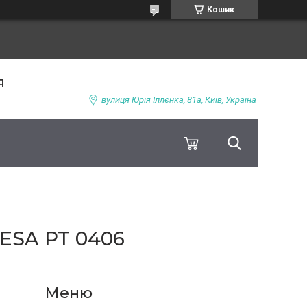
Кошик
я
вулиця Юрія Іллєнка, 81а, Київ, Україна
ESA PT 0406