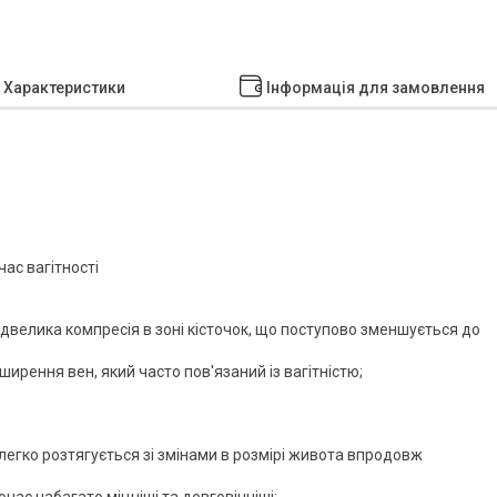
Характеристики
Інформація для замовлення
час вагітності
двелика компресія в зоні кісточок, що поступово зменшується до
рення вен, який часто пов'язаний із вагітністю;
легко розтягується зі змінами в розмірі живота впродовж
очас набагато міцніші та довговічніші;