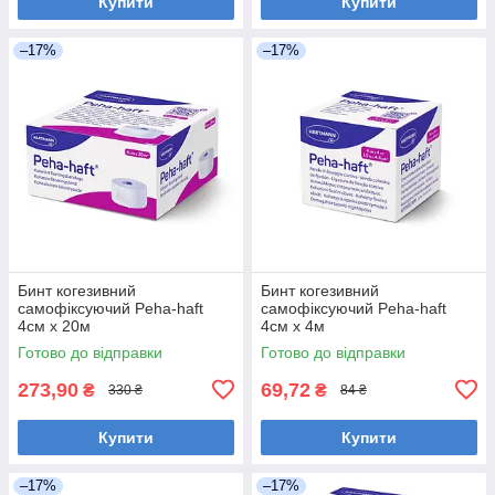
Купити
Купити
–17%
–17%
Бинт когезивний
Бинт когезивний
самофіксуючий Peha-haft
самофіксуючий Peha-haft
4см х 20м
4см х 4м
Готово до відправки
Готово до відправки
273,90
69,72
₴
₴
330 ₴
84 ₴
Купити
Купити
–17%
–17%