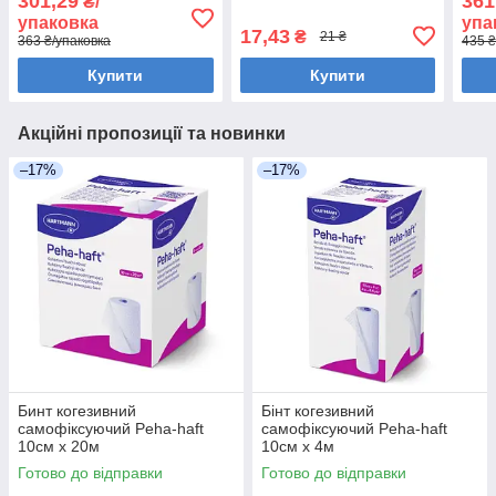
301,29
361
₴/
паковання
пако
упаковка
упа
17,43
₴
21 ₴
363 ₴/упаковка
435 ₴
Купити
Купити
Акційні пропозиції та новинки
–17%
–17%
Бинт когезивний
Бінт когезивний
самофіксуючий Peha-haft
самофіксуючий Peha-haft
10см х 20м
10см х 4м
Готово до відправки
Готово до відправки