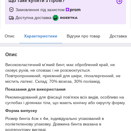
Що таке купити з Пром?
Замовлення під захистом
Доступна доставка
Опис
Характеристики
Відгуки про товар
Доставка
Опис
Високоеластичний м'який бинт, має оброблений край, не
сковує рухів, не сповзає і не
розсмоктується
.
Повітропроникний, приємний для шкіри, гіпоалергенний, не
містить латекс. Склад: 70% віскоза, 30% поліамід.
Показання для використання
Рекомендований для фіксації пов'язок всіх видів, особливо на
суглобах і ділянках тіла, що мають конічну або округлу форму.
Форма випуску
Розмір бинта 4см х 4м, індивідуально упакований в
поліетиленову упаковку. Довжина бинта вказана в
розтягнутому вигляді.