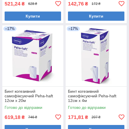
521,24
142,76
₴
₴
628 ₴
172 ₴
Купити
Купити
–17%
–17%
Бинт когезивний
Бинт когезивний
самофіксуючий Peha-haft
самофіксуючий Peha-haft
12см х 20м
12см х 4м
Готово до відправки
Готово до відправки
619,18
171,81
₴
₴
746 ₴
207 ₴