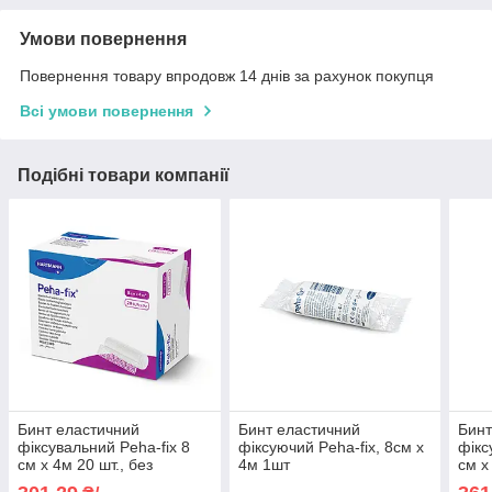
Умови повернення
Повернення товару впродовж 14 днів за рахунок покупця
Всі умови повернення
Подібні товари компанії
Бинт еластичний
Бинт еластичний
Бинт
фіксувальний Peha-fix 8
фіксуючий Peha-fix, 8см х
фікс
см х 4м 20 шт., без
4м 1шт
см х
індивідуального
інди