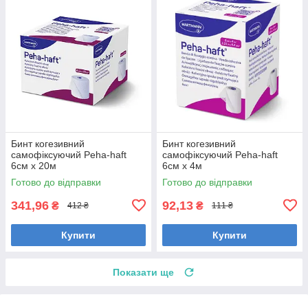
Бинт когезивний
Бинт когезивний
самофіксуючий Peha-haft
самофіксуючий Peha-haft
6см х 20м
6см х 4м
Готово до відправки
Готово до відправки
341,96
92,13
₴
₴
412 ₴
111 ₴
Купити
Купити
Показати ще