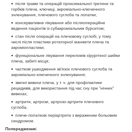
після травм та операцій проксимальної третини та
горбків плеча, ключиці, акроміально-ключичного
зчленування, плечового суглоба та лопатки;
консервативне лікування або післяопераційне
ведення пацієнтів із субакроміальним бурситом;
стан після операцій на плечовому суглобі, у тому
числі після пластики ротаторної манжети плеча та
акроміопластики;
функціональне лікування переломів хірургічної шийки
плеча, забиті місця;
часткові ушкодження зв'язок плечового суглоба та
акроміально-ключичного зчленування;
звичні вивихи плеча, у т. ч. для профілактики
рецидивів, для використання під час сну при "нічних"
вивихах;
артрити, артрози, артрозо-артрити плечового
суглоба;
плече-лопаткові періартрити з вираженим больовим
синдромом.
Попередження: