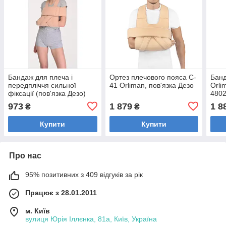
Бандаж для плеча і
Ортез плечового пояса C-
Банд
передпліччя сильної
41 Orliman, пов'язка Дезо
Orli
фіксації (пов'язка Дезо)
4802
РП-6К-М1 Comfort
973
1 879
1 8
₴
₴
Купити
Купити
Про нас
95% позитивних з 409 відгуків за рік
Працює з 28.01.2011
м. Київ
вулиця Юрія Іллєнка, 81а, Київ, Україна