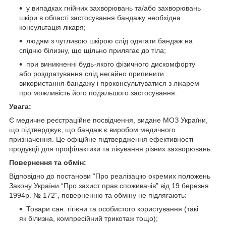
у випадках гнійних захворювань та/або захворювань
шкіри в області застосування бандажу необхідна
консультація лікаря;
людям з чутливою шкірою слід одягати бандаж на
спідню білизну, що щільно прилягає до тіла;
при виникненні будь-якого фізичного дискомфорту
або роздратування слід негайно припинити
використання бандажу і проконсультуватися з лікарем
про можливість його подальшого застосування.
Увага:
Є медичне реєстраційне посвідчення, видане МОЗ України,
що підтверджує, що бандаж є виробом медичного
призначення. Це офіційне підтвердження ефективності
продукції для профілактики та лікування різних захворювань.
Повернення та обмін:
Відповідно до постанови “Про реалізацію окремих положень
Закону України “Про захист прав споживачів” від 19 березня
1994р. № 172”, поверненню та обміну не підлягають:
Товари сан. гігієни та особистого користування (такі
як білизна, компресійний трикотаж тощо);