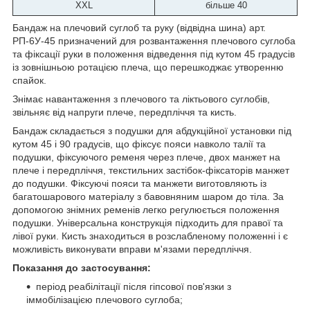
XXL
більше 40
Бандаж на плечовий суглоб та руку (відвідна шина) арт.
РП-6У-45 призначений для розвантаження плечового суглоба
та фіксації руки в положення відведення під кутом 45 градусів
із зовнішньою ротацією плеча, що перешкоджає утворенню
спайок.
Знімає навантаження з плечового та ліктьового суглобів,
звільняє від напруги плече, передпліччя та кисть.
Бандаж складається з подушки для абдукційної установки під
кутом 45 і 90 градусів, що фіксує пояси навколо талії та
подушки, фіксуючого ременя через плече, двох манжет на
плече і передпліччя, текстильних застібок-фіксаторів манжет
до подушки. Фіксуючі пояси та манжети виготовляють із
багатошарового матеріалу з бавовняним шаром до тіла. За
допомогою знімних ременів легко регулюється положення
подушки. Універсальна конструкція підходить для правої та
лівої руки. Кисть знаходиться в розслабленому положенні і є
можливість виконувати вправи м'язами передпліччя.
Показання до застосування:
період реабілітації після гіпсової пов'язки з
іммобілізацією плечового суглоба;