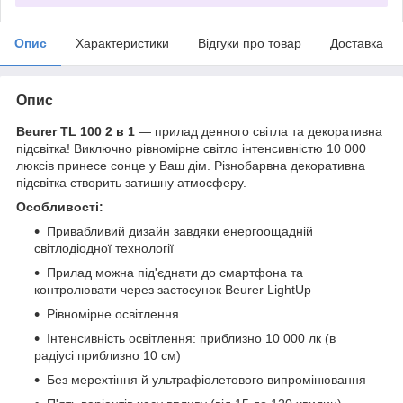
Опис
Характеристики
Відгуки про товар
Доставка
Опис
Beurer TL 100 2 в 1
— прилад денного світла та декоративна
підсвітка! Виключно рівномірне світло інтенсивністю 10 000
люксів принесе сонце у Ваш дім. Різнобарвна декоративна
підсвітка створить затишну атмосферу.
Особливості:
Привабливий дизайн завдяки енергоощадній
світлодіодної технології
Прилад можна під'єднати до смартфона та
контролювати через застосунок Beurer LightUp
Рівномірне освітлення
Інтенсивність освітлення: приблизно 10 000 лк (в
радіусі приблизно 10 см)
Без мерехтіння й ультрафіолетового випромінювання