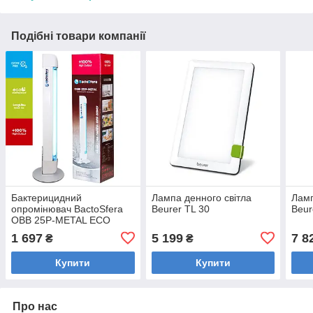
Подібні товари компанії
Бактерицидний
Лампа денного світла
Ламп
опромінювач BactoSfera
Beurer TL 30
Beur
OBB 25P-METAL ECO
+100%
1 697
5 199
7 8
₴
₴
Купити
Купити
Про нас