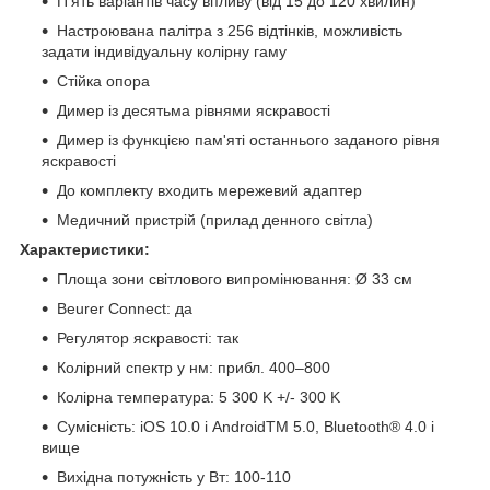
П'ять варіантів часу впливу (від 15 до 120 хвилин)
Настроювана палітра з 256 відтінків, можливість
задати індивідуальну колірну гаму
Стійка опора
Димер із десятьма рівнями яскравості
Димер із функцією пам'яті останнього заданого рівня
яскравості
До комплекту входить мережевий адаптер
Медичний пристрій (прилад денного світла)
Характеристики:
Площа зони світлового випромінювання: Ø 33 см
Beurer Connect: да
Регулятор яскравості: так
Колірний спектр у нм: прибл. 400–800
Колірна температура: 5 300 K +/- 300 K
Сумісність: iOS 10.0 і AndroidTM 5.0, Bluetooth® 4.0 і
вище
Вихідна потужність у Вт: 100-110