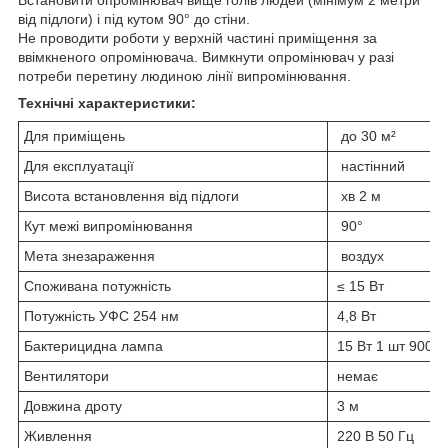
від підлоги) і під кутом 90° до стіни.
Не проводити роботи у верхній частині приміщення за
ввімкненого опромінювача. Вимкнути опромінювач у разі
потреби перетину людиною лінії випромінювання.
Технічні характеристики:
Для приміщень
до 30 м²
Для експлуатації
настінний
Висота встановлення від підлоги
хв 2 м
Кут межі випромінювання
90°
Мета знезараження
воздух
Споживана потужність
≤ 15 Вт
Потужність УФС 254 нм
4,8 Вт
Бактерицидна лампа
15 Вт 1 шт 9000 
Вентилятори
немає
Довжина дроту
3 м
Живлення
220 В 50 Гц