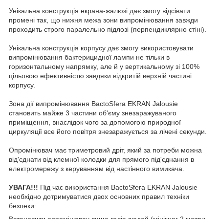
Унікальна конструкція екрана-жалюзі дає змогу відсівати
промені так, що нижня межа зони випромінювання завжди
проходить строго паралельно підлозі (перпендиклярно стіні).
Унікальна конструкція корпусу дає змогу використовувати
випромінювання бактерицидної лампи не тільки в
горизонтальному напрямку, але й у вертикальному зі 100%
цільовою ефективністю завдяки відкритій верхній частині
корпусу.
Зона дії випромінювання BactoSfera EKRAN Jalousie
становить майже 3 частини об'єму знезаражуваного
приміщення, внаслідок чого за допомогою природної
циркуляції все його повітря знезаражується за лічені секунди.
Опромінювач має триметровий дріт, який за потреби можна
від'єднати від клемної колодки для прямого під'єднання в
електромережу з керуванням від настінного вимикача.
УВАГА!!!
Під час використання BactoSfera EKRAN Jalousie
необхідно дотримуватися двох основних правил техніки
безпеки:
Встановити опромінювач вище голів людей (мінімум 2 метри