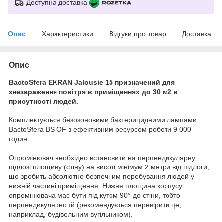
Доступна доставка
Опис
Характеристики
Відгуки про товар
Доставка
Опис
BactoSfera EKRAN Jalousie 15 призначений для
знезараження повітря в приміщеннях до 30 м2 в
присутності людей.
Комплектується безозоновими бактерицидними лампами
BactoSfera BS OF з ефективним ресурсом роботи 9 000
годин.
Опромінювач необхідно встановити на перпендикулярну
підлозі площину (стіну) на висоті мінімум 2 метри від підлоги,
що зробить абсолютно безпечним перебування людей у
нижній частині приміщення. Нижня площина корпусу
опромінювача має бути під кутом 90° до стіни, тобто
перпендикулярно їй (рекомендується перевірити це,
наприклад, будівельним вугільником).