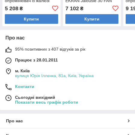
опромінювач із жалюзі
EKRAN Jalousie 30 FAN
опро
BactoSfera EKRAN
Bact
5 208
7 102
9 1
₴
₴
Jalousie 15 FAN
Jalo
Купити
Купити
Про нас
95% позитивних з 407 відгуків за рік
Працює з 28.01.2011
м. Київ
вулиця Юрія Іллєнка, 81а, Київ, Україна
Контакти
Сьогодні вихідний
Показати весь графік роботи
Про нас