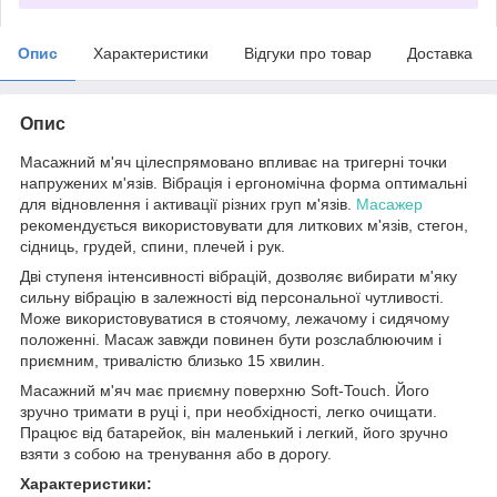
Опис
Характеристики
Відгуки про товар
Доставка
Опис
Масажний м'яч цілеспрямовано впливає на тригерні точки
напружених м'язів. Вібрація і ергономічна форма оптимальні
для відновлення і активації різних груп м'язів.
Масажер
рекомендується використовувати для литкових м'язів, стегон,
сідниць, грудей, спини, плечей і рук.
Дві ступеня інтенсивності вібрацій, дозволяє вибирати м'яку
сильну вібрацію в залежності від персональної чутливості.
Може використовуватися в стоячому, лежачому і сидячому
положенні. Масаж завжди повинен бути розслаблюючим і
приємним, тривалістю близько 15 хвилин.
Масажний м'яч має приємну поверхню Soft-Touch. Його
зручно тримати в руці і, при необхідності, легко очищати.
Працює від батарейок, він маленький і легкий, його зручно
взяти з собою на тренування або в дорогу.
Характеристики: