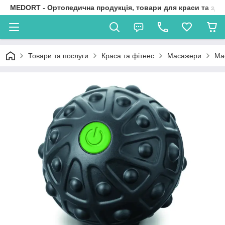
MEDORT - Ортопедична продукція, товари для краси та здо
Товари та послуги
Краса та фітнес
Масажери
Ма