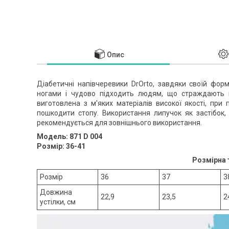
Опис
Діабетичні напівчеревики DrOrto, завдяки своїй фор
ногами і чудово підходить людям, що страждають в
виготовлена з м'яких матеріалів високої якості, при 
пошкодити стопу. Використання липучок як застібок,
рекомендується для зовнішнього використання.
Модель: 871 D 004
Розмір: 36-41
Розмірна 
Розмір
36
37
3
Довжина
22,9
23,5
2
устілки, см