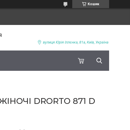
Кошик
я
вулиця Юрія Іллєнка, 81а, Київ, Україна
ЖІНОЧІ DRORTO 871 D