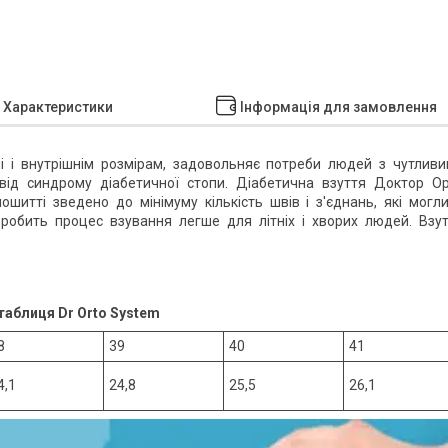
Характеристики
Інформація для замовлення
мі і внутрішнім розмірам, задовольняє потреби людей з чутлив
ід синдрому діабетичної стопи. Діабетична взуття Доктор О
пошитті зведено до мінімуму кількість швів і з'єднань, які могл
 робить процес взування легше для літніх і хворих людей. Взу
таблиця Dr Orto System
8
39
40
41
4,1
24,8
25,5
26,1