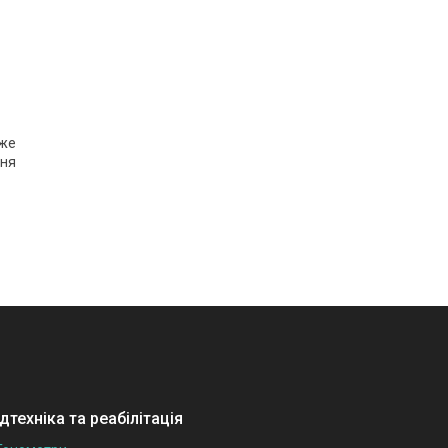
уже
ня
техніка та реабілітація