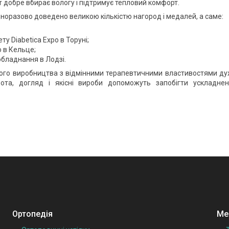
er добре вбирає вологу і підтримує тепловий комфорт.
дноразово доведено великою кількістю нагород і медалей, а саме:
у Diabetica Expo в Торуні;
o в Кельце;
обладнання в Лодзі.
кого виробництва з відмінними терапевтичними властивостями д
а, догляд і якісні вироби допоможуть запобігти ускладнен
Ортопедія
Мед