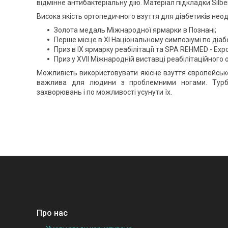
відмінне антибактеріальну дію. Матеріал підкладки Silb
Висока якість ортопедичного взуття для діабетиків нео
Золота медаль Міжнародної ярмарки в Познані;
Перше місце в XI Національному симпозіумі по діабет
Приз в IX ярмарку реабілітації та SPA REHMED - Exp
Приз у XVII Міжнародній виставці реабілітаційного 
Можливість використовувати якісне взуття європейсь
важлива для людини з проблемними ногами. Турбот
захворювань і по можливості усунути їх.
Про нас