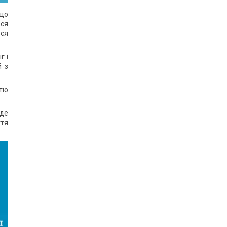
 що
ься
ься
г і
й з
стю
 де
ття