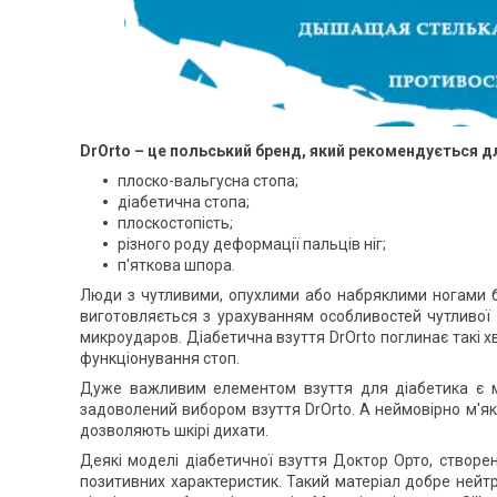
DrOrto – це польський бренд, який рекомендується д
плоско-вальгусна стопа;
діабетична стопа;
плоскостопість;
різного роду деформації пальців ніг;
п'яткова шпора.
Люди з чутливими, опухлими або набряклими ногами бу
виготовляється з урахуванням особливостей чутливої н
микроударов. Діабетична взуття DrOrto поглинає такі 
функціонування стоп.
Дуже важливим елементом взуття для діабетика є мін
задоволений вибором взуття DrOrto. А неймовірно м'як
дозволяють шкірі дихати.
Деякі моделі діабетичної взуття Доктор Орто, створені
позитивних характеристик. Такий матеріал добре нейтр