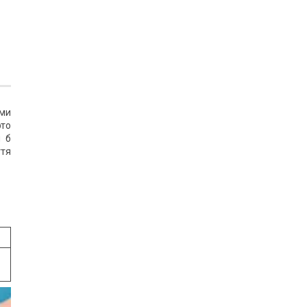
ими
рто
и б
ття