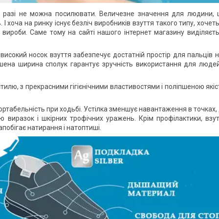
у разі не можна посилювати. Величезне значення для людини,
І хоча на ринку існує безліч виробників взуття такого типу, хочет
ні вироби. Саме тому на сайті нашого інтернет магазину виділяєт
високий носок взуття забезпечує достатній простір для пальців ні
шена ширина сполук гарантує зручність використання для люде
тилю, з прекрасними гігієнічними властивостями і поліпшеною які
ртабельність при ходьбі. Устілка зменшує навантаження в точках,
 виразок і шкірних трофічних уражень. Крім профілактики, взу
запобігає натирання і натоптиші.