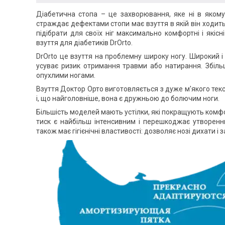
Діабетична стопа – це захворювання, яке ні в яком
страждає дефектами стопи має взуття в якій він ходить. 
підібрати для своїх ніг максимально комфортні і якіс
взуття для діабетиків DrOrto.
DrOrto це взуття на проблемну широку ногу. Широкий і 
усуває ризик отримання травми або натирання. Збіль
опухлими ногами.
Взуття Доктор Орто виготовляється з дуже м'якого текс
і, що найголовніше, вона є дружньою до болючим ноги.
Більшість моделей мають устілки, які покращують комфо
тиск є найбільш інтенсивним і перешкоджає утворенню
також має гігієнічні властивості: дозволяє нозі дихати і 