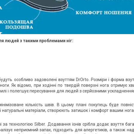
ля людей з такими проблемами ніг:
дуть особливо задоволені взуттям DrOrto. Розміри і форма взу
оги. Як відомо, при ходінні по твердій поверхні нога отримує хв
хвилі і полегшує пересування для людей з серйозними ускладненн
імізоване кількість швів. В цьому плані покупець буде повні
і натуральні матеріали, створюють затишок і комфорт вашим нога
 за технологією Silber. Додавання іонів срібла додає взуття баг
алізує неприємний запах, підходить для алергетиків, а також на