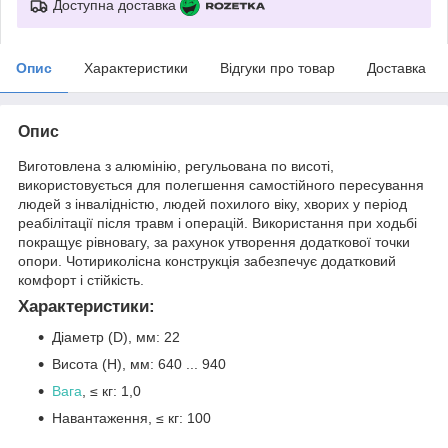
Доступна доставка
Опис
Характеристики
Відгуки про товар
Доставка
Опис
Виготовлена з алюмінію, регульована по висоті,
використовується для полегшення самостійного пересування
людей з інвалідністю, людей похилого віку, хворих у період
реабілітації після травм і операцій. Використання при ходьбі
покращує рівновагу, за рахунок утворення додаткової точки
опори. Чотириколісна конструкція забезпечує додатковий
комфорт і стійкість.
Характеристики:
Діаметр (D), мм: 22
Висота (H), мм: 640 ... 940
Вага
, ≤ кг: 1,0
Навантаження, ≤ кг: 100