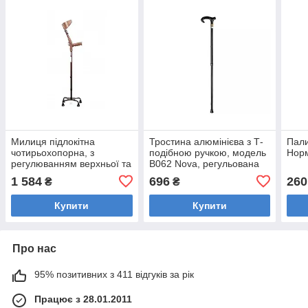
Милиця підлокітна
Тростина алюмінієва з Т-
Пали
чотирьохопорна, з
подібною ручкою, модель
Норм
регулюванням верхньої та
B062 Nova, регульована
нижньої секцій Норма-
по висоті
1 584
696
260
₴
₴
Трейд НТ-02-017
Купити
Купити
Про нас
95% позитивних з 411 відгуків за рік
Працює з 28.01.2011