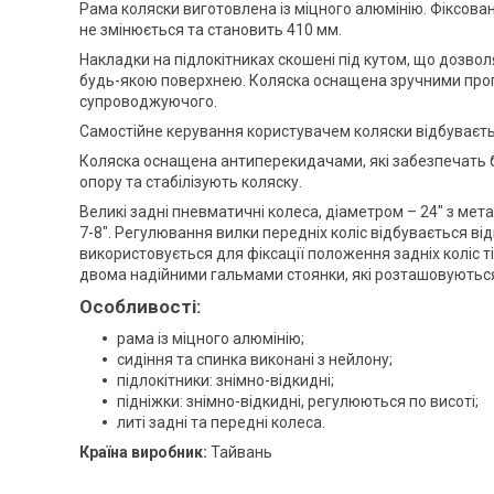
Рама коляски виготовлена ​​із міцного алюмінію. Фіксов
не змінюється та становить 410 мм.
Накладки на підлокітниках скошені під кутом, що дозво
будь-якою поверхнею. Коляска оснащена зручними про
супроводжуючого.
Самостійне керування користувачем коляски відбуваєть
Коляска оснащена антиперекидачами, які забезпечать 
опору та стабілізують коляску.
Великі задні пневматичні колеса, діаметром – 24" з ме
7-8". Регулювання вилки передніх коліс відбувається ві
використовується для фіксації положення задніх коліс т
двома надійними гальмами стоянки, які розташовуються
Особливості:
рама із міцного алюмінію;
сидіння та спинка виконані з нейлону;
підлокітники: знімно-відкидні;
підніжки: знімно-відкидні, регулюються по висоті;
литі задні та передні колеса.
Країна виробник:
Тайвань