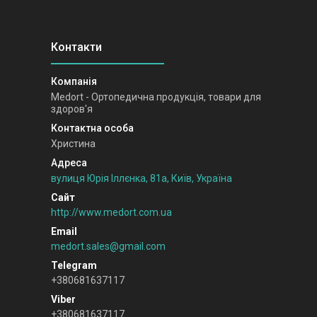
Medort - Ортопедична продукція, товари для
здоров'я
Христина
вулиця Юрія Іллєнка, 81а, Київ, Україна
http://www.medort.com.ua
medort.sales@gmail.com
+380681637117
+380681637117