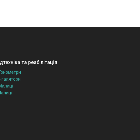
техніка та реабілітація
Тонометри
Інгалятори
Милиці
Палиці