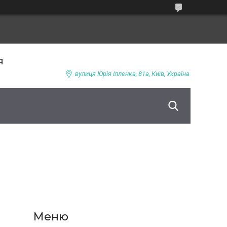
я
вулиця Юрія Іллєнка, 81а, Київ, Україна