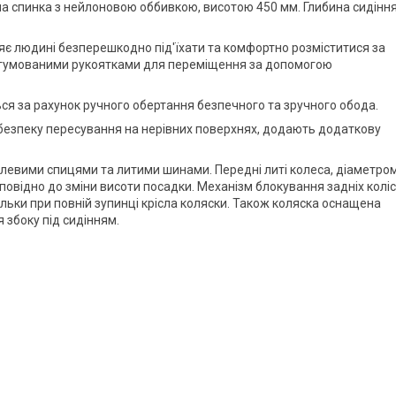
ана спинка з нейлоновою оббивкою, висотою 450 мм. Глибина сидінн
ляє людині безперешкодно під'їхати та комфортно розміститися за
гумованими рукоятками для переміщення за допомогою
ся за рахунок ручного обертання безпечного та зручного обода.
безпеку пересування на нерівних поверхнях, додають додаткову
талевими спицями та литими шинами. Передні литі колеса, діаметро
дповідно до зміни висоти посадки. Механізм блокування задніх коліс
ільки при повній зупинці крісла коляски. Також коляска оснащена
 збоку під сидінням.