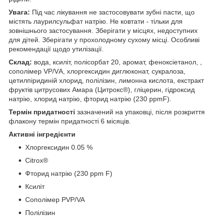
Увага:
Під час лікування не застосовувати зубні пасти, що
містять лаурилсульфат натрію. Не ковтати - тільки для
зовнішнього застосування. Зберігати у місцях, недоступних
для дітей. Зберігати у прохолодному сухому місці. Особливі
рекомендації щодо утилізації.
Склад:
вода, ксиліт, полісорбат 20, аромат, феноксіетанол, ,
сополімер VP/VА, хлоргексидин диглюконат, сукралоза,
цетилпіридиній хлорид, полілізин, лимонна кислота, екстракт
фруктів цитрусових Амара (Цитрокс®), гліцерин, гідроксид
натрію, хлорид натрію, фторид натрію (230 ppmF).
Термін придатності
зазначений на упаковці, після розкриття
флакону термін придатності 6 місяців.
Активні інгредієнти
Хлоргексидин 0.05 %
Citrox®
Фторид натрію (230 ppm F)
Ксиліт
Сополімер PVP/VA
Полілізин