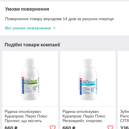
Умови повернення
Повернення товару впродовж 14 днів за рахунок покупця
Всі умови повернення
Подібні товари компанії
Рідина-ополіскувач
Рідина-ополіскувач
Зубн
Курапрокс Періо Плюс
Курапрокс Періо Плюс
Peri
Протект, що містить
Регенерейт, хлоргекс.
CITR
CITROX® та 0,12%
0,09% + Citrox® + гіалур.
кисл
660
660
336
₴
₴