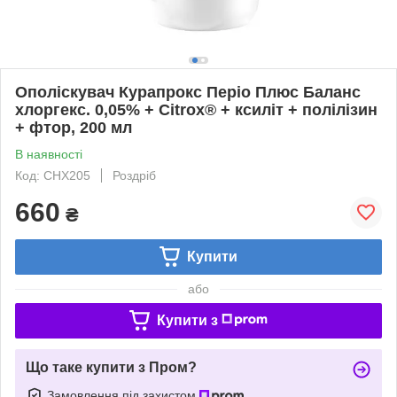
Ополіскувач Курапрокс Періо Плюс Баланс
хлоргекс. 0,05% + Citrox® + ксиліт + полілізин
+ фтор, 200 мл
В наявності
Код: CHX205
Роздріб
660
₴
Купити
або
Купити з
Що таке купити з Пром?
Замовлення під захистом