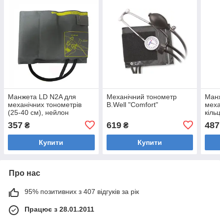
Манжета LD N2A для
Механічний тонометр
Ман
механічних тонометрів
B.Well "Comfort"
меха
(25-40 см), нейлон
кіль
ней
357
619
487
₴
₴
Купити
Купити
Про нас
95% позитивних з 407 відгуків за рік
Працює з 28.01.2011