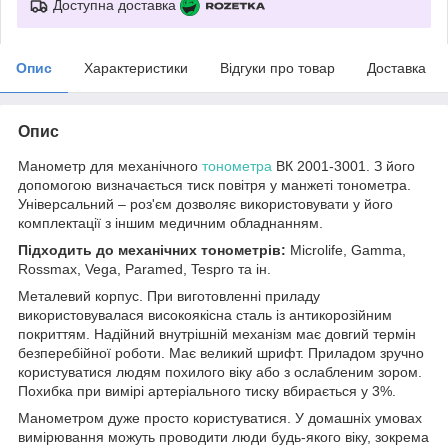
Доступна доставка
Опис
Характеристики
Відгуки про товар
Доставка
Опис
Манометр для механічного
тонометра
ВК 2001-3001. З його
допомогою визначається тиск повітря у манжеті тонометра.
Універсальний – роз'єм дозволяє використовувати у його
комплектації з іншим медичним обладнанням.
Підходить до механічних тонометрів:
Microlife, Gamma,
Rossmax, Vega, Paramed, Tespro та ін.
Металевий корпус. При виготовленні приладу
використовувалася високоякісна сталь із антикорозійним
покриттям. Надійний внутрішній механізм має довгий термін
безперебійної роботи. Має великий шрифт. Приладом зручно
користуватися людям похилого віку або з ослабленим зором.
Похибка при вимірі артеріального тиску вбирається у 3%.
Манометром дуже просто користуватися. У домашніх умовах
вимірювання можуть проводити люди будь-якого віку, зокрема