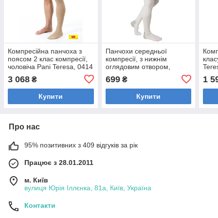
Компресійна панчоха з
Панчохи середньої
Комп
поясом 2 клас компресії,
компресії, з нижнім
клас
чоловіча Pani Teresa, 0414
оглядовим отвором,
Tere
антиемболічні Vitamed
3 068
699
1 5
₴
₴
6221
Купити
Купити
Про нас
95% позитивних з 409 відгуків за рік
Працює з 28.01.2011
м. Київ
вулиця Юрія Іллєнка, 81а, Київ, Україна
Контакти