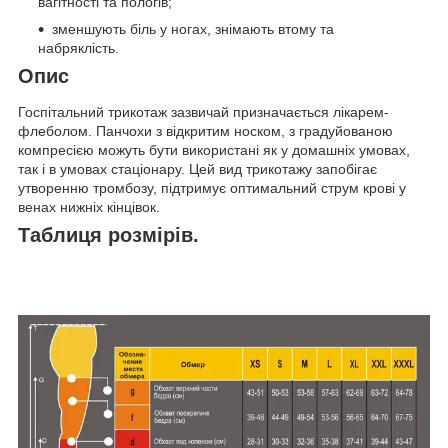
вагітності та пологів;
зменшують біль у ногах, знімають втому та
набряклість.
Опис
Госпітальний трикотаж зазвичай призначається лікарем-
флеболом. Панчохи з відкритим носком, з градуйованою
компресією можуть бути використані як у домашніх умовах,
так і в умовах стаціонару. Цей вид трикотажу запобігає
утворенню тромбозу, підтримує оптимальний струм крові у
венах нижніх кінцівок.
Таблиця розмірів.