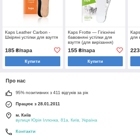
Kaps Leather Carbon -
Kaps Frotte — Гігієнічні
Kaps
Шкіряні устілки для взуття
бавовняні устілки для
для 
взуття (для вирізання)
185
155
223
₴/пара
₴/пара
Купити
Купити
Про нас
95% позитивних з 411 відгуків за рік
Працює з 28.01.2011
м. Київ
вулиця Юрія Іллєнка, 81а, Київ, Україна
Контакти