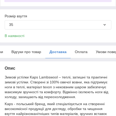
Розмір взуття
35
В наявності
ки
Відгуки про товар
Доставка
Оплата
Умови пове
Опис
Зимові устілки Kaps Lambswool – теплі, затишні та практичні
зимові устілки. Створені зі 100% овечої вовни, яка підтримує
ноги в теплі, матеріал texon з нековзним шаром забезпечує
максимум зручності та комфорту. Відмінно ізолюють ноги від
холоду, захищають від переохолодження.
Kaps - польський бренд, який спеціалізується на створенні
високоякісної продукції для догляду, обробки та чищення
взуття найрізноманітніших типів матеріалів, зручних вставок