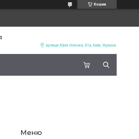
Кошик
я
вулиця Юрія Іллєнка, 81а, Київ, Україна