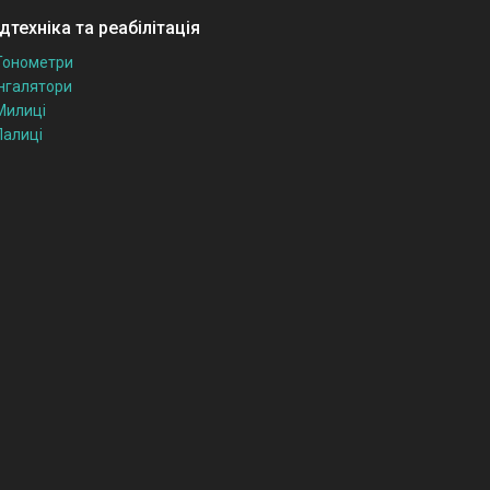
техніка та реабілітація
Тонометри
Інгалятори
Милиці
Палиці