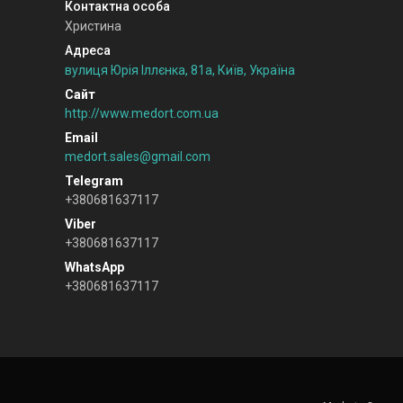
Христина
вулиця Юрія Іллєнка, 81а, Київ, Україна
http://www.medort.com.ua
medort.sales@gmail.com
+380681637117
+380681637117
+380681637117