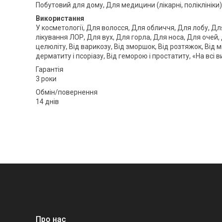
Побутовий для дому, Для медицини (лікарні, поліклініки)
Використання
У косметології, Для волосся, Для обличчя, Для лобу, Для
лікування ЛОР, Для вух, Для горла, Для носа, Для очей, Д
целюліту, Від варикозу, Від зморшок, Від розтяжок, Від мі
дерматиту і псоріазу, Від геморою і простатиту, «На всі
Гарантія
3 роки
Обмін/повернення
14 днів
Про нас