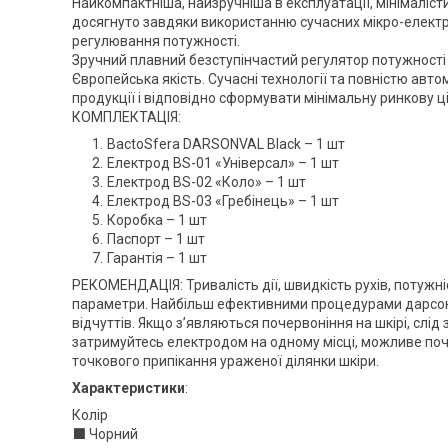
Найкомпактніша, найзручніша в експлуатації, мінімалісти
досягнуто завдяки використанню сучасних мікро-елект
регулювання потужності.
Зручний плавний безступінчастий регулятор потужност
Європейська якість. Сучасні технології та повністю авт
продукції і відповідно сформувати мінімальну ринкову ц
КОМПЛЕКТАЦІЯ:
BactoSfera DARSONVAL Black – 1 шт
Електрод BS-01 «Універсал» – 1 шт
Електрод BS-02 «Коло» – 1 шт
Електрод BS-03 «Гребінець» – 1 шт
Коробка – 1 шт
Паспорт – 1 шт
Гарантія – 1 шт
РЕКОМЕНДАЦІЯ: Тривалість дії, швидкість рухів, потужн
параметри. Найбільш ефективними процедурами дарсонва
відчуттів. Якщо з’являються почервоніння на шкірі, слід
затримуйтесь електродом на одному місці, можливе поч
точкового припікання ураженої ділянки шкіри.
Характеристики
:
Колір
⬛ Чорний