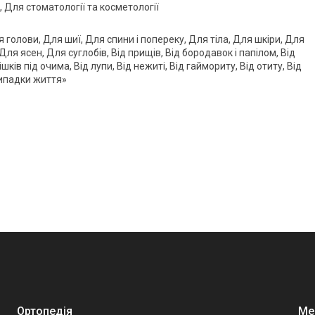
, Для стоматології та косметології
 голови, Для шиї, Для спини і попереку, Для тіла, Для шкіри, Для
ля ясен, Для суглобів, Від прищів, Від бородавок і папілом, Від
шків під очима, Від лупи, Від нежиті, Від гаймориту, Від отиту, Від
 випадки життя»
Ортопедія
Мед