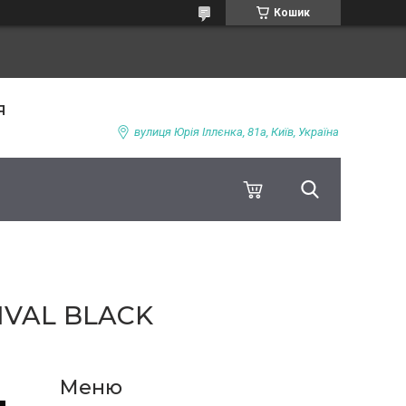
Кошик
я
вулиця Юрія Іллєнка, 81а, Київ, Україна
NVAL BLACK