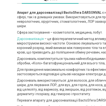
Апарат для дарсонвалізації BactoSfera DARSONVAL
є 
сфері, так і в домашніх умовах. Використовується для п
неврологічних, хірургічних, стоматологічних, ЛОР захв
шкіри.
Сфера застосування – косметологія, медицина, побут.
Дарсонвалізація
– це фізіотерапевтичний метод впливу
мікрострумом високої частоти. Основою лікувального та
коронний розряд, який виникає між поверхнею тіла та е
крові, що призводить до поліпшення обміну речовин, н
Дарсонваль комплектується трьома найнеобхіднішими н
обробки, «Коло» багатофункціональний для всього тіла,
Для проведення максимально комфортних та ефективних
застосовуються відповідні цільові насадки-електроди д
Дарсонваль використовується: для волосся, для обличчя, 
шкіри, для лікування ЛОР, для вух, для горла, для носа, д
від целюліту, від варикозу, від зморшок, від розтяжок, від
дерматиту і псоріазу, від геморою і простатиту.
Переваги апарату для дарсонвалізації BactoSfera DAR