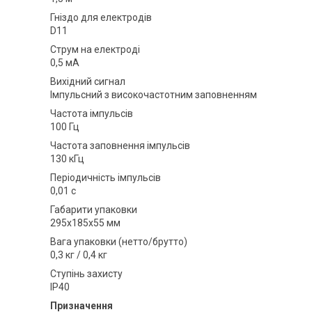
Гніздо для електродів
D11
Струм на електроді
0,5 мА
Вихідний сигнал
Імпульсний з високочастотним заповненням
Частота імпульсів
100 Гц
Частота заповнення імпульсів
130 кГц
Періодичність імпульсів
0,01 с
Габарити упаковки
295x185x55 мм
Вага упаковки (нетто/брутто)
0,3 кг / 0,4 кг
Ступінь захисту
IP40
Призначення