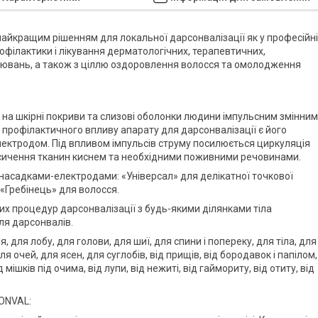
найкращим рішенням для локальної дарсонвалізації як у професійн
рофілактики і лікування дерматологічних, терапевтичних,
орювань, а також з ціллю оздоровлення волосся та омолодження
 на шкірні покриви та слизові оболонки людини імпульсним змінним
 профілактичного впливу апарату для дарсонвалізації є його
лектродом. Під впливом імпульсів струму посилюється циркуляція
асичення тканин киснем та необхідними поживними речовинами.
асадками-електродами: «Універсал» для делікатної точкової
 «Гребінець» для волосся.
 процедур дарсонвалізації з будь-якими ділянками тіла
ля дарсонвалів.
для лобу, для голови, для шиї, для спини і попереку, для тіла, для
ля очей, для ясен, для суглобів, від прищів, від бородавок і папілом,
 мішків під очима, від лупи, від нежиті, від гаймориту, від отиту, від
SONVAL: