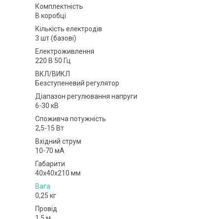
Комплектність
В коробці
Кількість електродів
3 шт (базові)
Електроживлення
220 В 50 Гц
ВКЛ/ВИКЛ
Безступеневий регулятор
Діапазон регулювання напруги
6-30 кВ
Споживча потужність
2,5-15 Вт
Вхідний струм
10-70 мА
Габарити
40x40x210 мм
Вага
0,25 кг
Провід
1,5 м