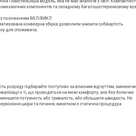
чна і найстильніша модель, яка не має аналогів у світі. Компактніс
ромеханічних компонентів та складному багатошестеренковому ву
і з положенням ВКЛ/ВИКЛ.
оматизована конвеєрна збірка дозволили знизити собівартість
іну для споживача.
ість розряду підбирайте поступово за власним відчуттям, змінюючи
лізації є ті, що проводяться на межі комфорту, але без болючих
 зменшити потужність або тривалість, або збільшити швидкість. Не
ервоніння шкіри та печіння, винятком є статична процедура