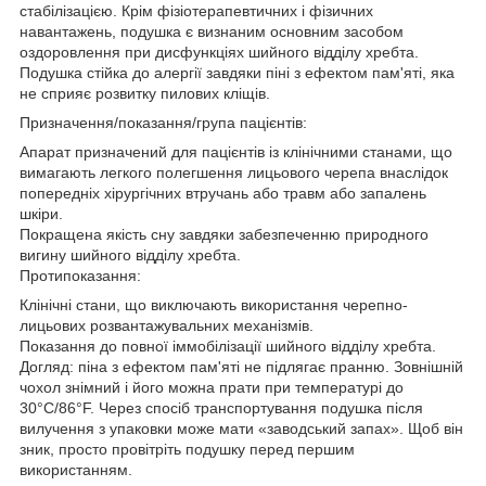
стабілізацією. Крім фізіотерапевтичних і фізичних
навантажень, подушка є визнаним основним засобом
оздоровлення при дисфункціях шийного відділу хребта.
Подушка стійка до алергії завдяки піні з ефектом пам'яті, яка
не сприяє розвитку пилових кліщів.
Призначення/показання/група пацієнтів:
Апарат призначений для пацієнтів із клінічними станами, що
вимагають легкого полегшення лицьового черепа внаслідок
попередніх хірургічних втручань або травм або запалень
шкіри.
Покращена якість сну завдяки забезпеченню природного
вигину шийного відділу хребта.
Протипоказання:
Клінічні стани, що виключають використання черепно-
лицьових розвантажувальних механізмів.
Показання до повної іммобілізації шийного відділу хребта.
Догляд: піна з ефектом пам'яті не підлягає пранню. Зовнішній
чохол знімний і його можна прати при температурі до
30°C/86°F. Через спосіб транспортування подушка після
вилучення з упаковки може мати «заводський запах». Щоб він
зник, просто провітріть подушку перед першим
використанням.