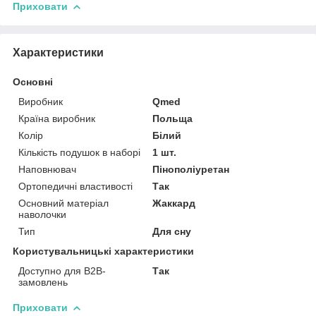
Приховати
Характеристики
Основні
Виробник
Qmed
Країна виробник
Польща
Колір
Білий
Кількість подушок в наборі
1 шт.
Наповнювач
Пінополіуретан
Ортопедичні властивості
Так
Основний матеріал
Жаккард
наволочки
Тип
Для сну
Користувальницькі характеристики
Доступно для B2B-
Так
замовлень
Приховати