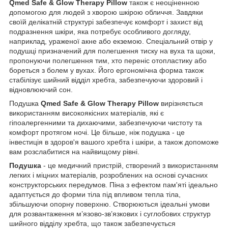
Qmed Safe & Glow Therapy Pillow
також є неоціненною
допомогою для людей з хворою шкірою обличчя. Завдяки
своїй делікатній структурі забезпечує комфорт і захист від
подразнення шкіри, яка потребує особливого догляду,
наприклад, ураженої акне або екземою. Спеціальний отвір у
подушці призначений для полегшення тиску на вуха та щоки,
пропонуючи полегшення тим, хто переніс отопластику або
бореться з болем у вухах. Його ергономічна форма також
стабілізує шийний відділ хребта, забезпечуючи здоровий і
відновлюючий сон.
Подушка
Qmed Safe & Glow Therapy Pillow
вирізняється
використанням високоякісних матеріалів, які є
гіпоалергенними та дихаючими, забезпечуючи чистоту та
комфорт протягом ночі. Це більше, ніж подушка - це
інвестиція в здоров'я вашого хребта і шкіри, а також допоможе
вам розслабитися на найвищому рівні.
Подушка
- це медичний пристрій, створений з використанням
легких і міцних матеріалів, розроблених на основі сучасних
конструкторських передумов. Піна з ефектом пам'яті ідеально
адаптується до форми тіла під впливом тепла тіла,
збільшуючи опорну поверхню. Створюються ідеальні умови
для розвантаження м’язово-зв’язкових і суглобових структур
шийного відділу хребта, що також забезпечується