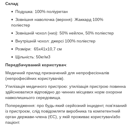
Склад
:
Подушка: 100% поліуретан
Зовнішня наволочка (верхня): Жаккард 100%
поліестер
Зовнішній чохол (низ): 50% нейлон, 50% поліестер
Внутрішній чохол: джерсі 100% поліестер
Розміри: 65x41x10,7 см
Щільність: 50кг/м3
Передбачуваний користувач
:
Медичний прилад призначений для непрофесіоналів
(непрофесійних користувачів).
Утилізація медичного пристрою: утилізація пристрою повинна
здійснюватися відповідно до чинних місцевих норм охорони
навколишнього середовища.
Попередження: про будь-який серйозний інцидент, пов’язаний
із пристроєм, слід повідомляти виробника та компетентний
орган держави-члена (ЄС), у якій проживає користувач/або
пацієнт.