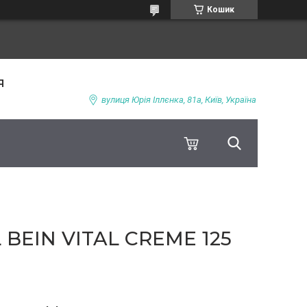
Кошик
я
вулиця Юрія Іллєнка, 81а, Київ, Україна
IN VITAL CREME 125