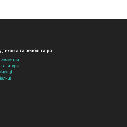
техніка та реабілітація
Тонометри
Інгалятори
Милиці
Палиці