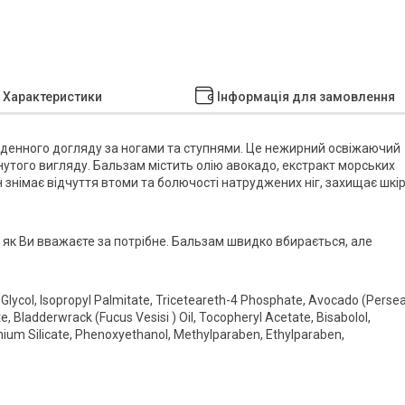
Характеристики
Інформація для замовлення
денного догляду за ногами та ступнями. Це нежирний освіжаючий
янутого вигляду. Бальзам містить олію авокадо, екстракт морських
ін знімає відчуття втоми та болючості натруджених ніг, захищає шкі
о, як Ви вважаєте за потрібне. Бальзам швидко вбирається, але
 Glycol, Isopropyl Palmitate, Triceteareth-4 Phosphate, Avocado (Perse
e, Bladderwrack (Fucus Vesisi ) Oil, Tocopheryl Acetate, Bisabolol,
nium Silicate, Phenoxyethanol, Methylparaben, Ethylparaben,