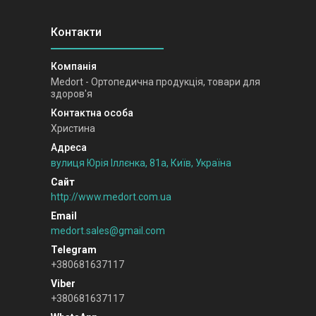
Medort - Ортопедична продукція, товари для
здоров'я
Христина
вулиця Юрія Іллєнка, 81а, Київ, Україна
http://www.medort.com.ua
medort.sales@gmail.com
+380681637117
+380681637117