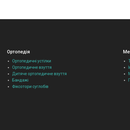
Ортопедія
Мед
Ортопедичні устілки
Ортопедичне взуття
Дитяче ортопедичне взуття
Бандажі
Фіксотори суглобів