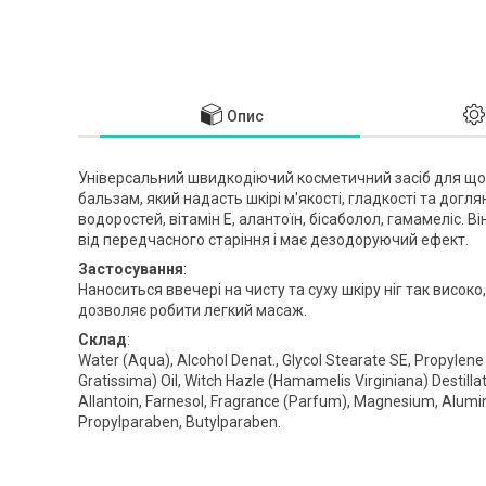
Опис
Універсальний швидкодіючий косметичний засіб для що
бальзам, який надасть шкірі м'якості, гладкості та догл
водоростей, вітамін Е, алантоїн, бісаболол, гамамеліс. В
від передчасного старіння і має дезодоруючий ефект.
Застосування
:
Наноситься ввечері на чисту та суху шкіру ніг так висок
дозволяє робити легкий масаж.
Склад
:
Water (Aqua), Alcohol Denat., Glycol Stearate SE, Propylene
Gratissima) Oil, Witch Hazle (Hamamelis Virginiana) Destillat
Allantoin, Farnesol, Fragrance (Parfum), Magnesium, Alumi
Propylparaben, Butylparaben.