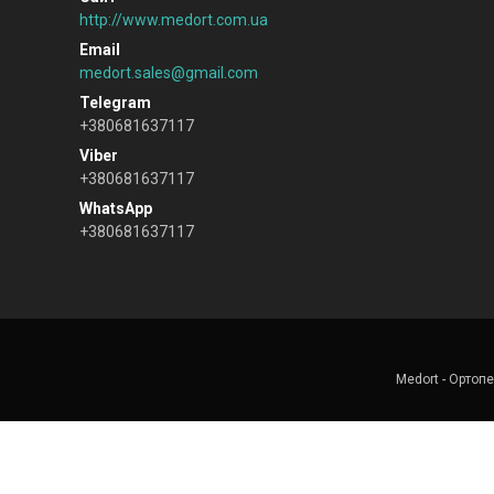
http://www.medort.com.ua
medort.sales@gmail.com
+380681637117
+380681637117
+380681637117