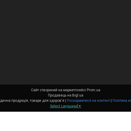
Сайт створений на маркетплейсі
Prom.ua
Продавець на Bigl.ua
Medort - Ортопедична продукція, товари для здоров'я |
Поскаржитися на контент
|
Політика к
Select Language
▼