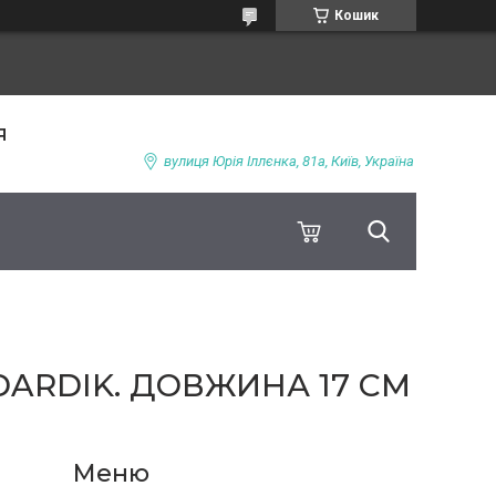
Кошик
я
вулиця Юрія Іллєнка, 81а, Київ, Україна
DARDIK. ДОВЖИНА 17 СМ