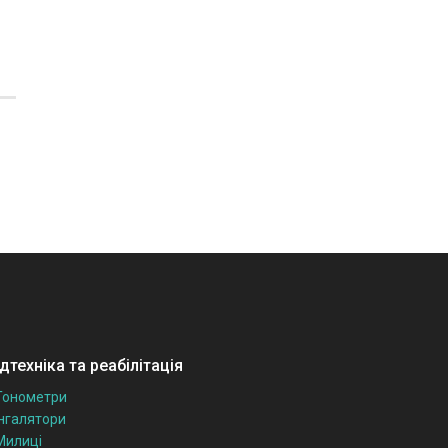
техніка та реабілітація
Тонометри
Інгалятори
Милиці