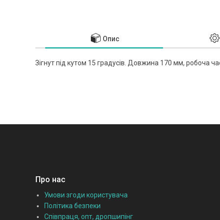
Опис
Зігнут під кутом 15 градусів. Довжина 170 мм, робоча ча
Про нас
Умови згоди користувача
Політика безпеки
Співпраця, опт, дропшипінг