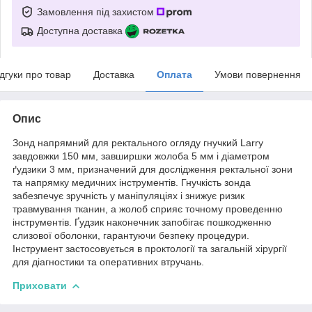
Замовлення під захистом
Доступна доставка
ідгуки про товар
Доставка
Оплата
Умови повернення
Опис
Зонд напрямний для ректального огляду гнучкий Larry
завдовжки 150 мм, завширшки жолоба 5 мм і діаметром
ґудзики 3 мм, призначений для дослідження ректальної зони
та напрямку медичних інструментів. Гнучкість зонда
забезпечує зручність у маніпуляціях і знижує ризик
травмування тканин, а жолоб сприяє точному проведенню
інструментів. Ґудзик наконечник запобігає пошкодженню
слизової оболонки, гарантуючи безпеку процедури.
Інструмент застосовується в проктології та загальній хірургії
для діагностики та оперативних втручань.
Приховати