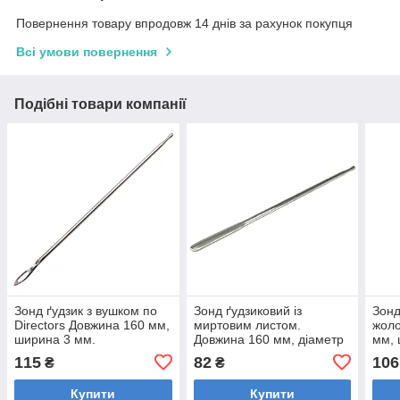
Повернення товару впродовж 14 днів за рахунок покупця
Всі умови повернення
Подібні товари компанії
Зонд ґудзик з вушком по
Зонд ґудзиковий із
Зонд
Directors Довжина 160 мм,
миртовим листом.
жоло
ширина 3 мм.
Довжина 160 мм, діаметр
мм, 
робочої частини 3 мм,
діам
115
82
106
₴
₴
довжина робочої частини
35 мм, ширина
Купити
Купити