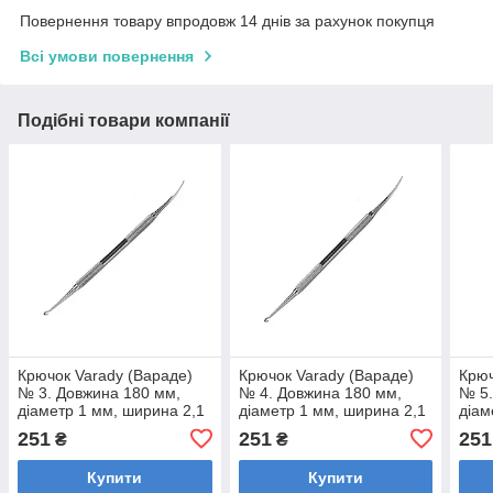
Повернення товару впродовж 14 днів за рахунок покупця
Всі умови повернення
Подібні товари компанії
Крючок Varady (Вараде)
Крючок Varady (Вараде)
Крюч
№ 3. Довжина 180 мм,
№ 4. Довжина 180 мм,
№ 5.
діаметр 1 мм, ширина 2,1
діаметр 1 мм, ширина 2,1
діам
мм.
мм.
мм.
251
251
251
₴
₴
Купити
Купити