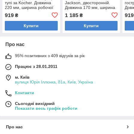
тупі за Kocher. Довжина
Jackson, двосторонній.
гост
220 мм, ширина робочої
Довжина 170 мм, ширина
Довж
частини 20 мм, діаметр
робочої частини 7 і 10 мм,
виги
919
1 185
919
₴
₴
вигину 12 мм.
діаметр вигину
Купити
Купити
Про нас
95% позитивних з 409 відгуків за рік
Працює з 28.01.2011
м. Київ
вулиця Юрія Іллєнка, 81а, Київ, Україна
Контакти
Сьогодні вихідний
Показати весь графік роботи
Про нас