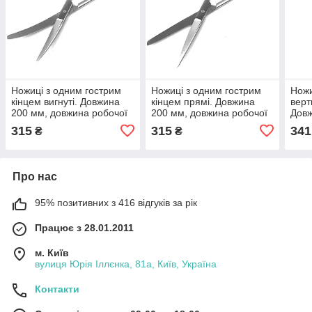
Ножиці з одним гострим
Ножиці з одним гострим
Ножи
кінцем вигнуті. Довжина
кінцем прямі. Довжина
верт
200 мм, довжина робочої
200 мм, довжина робочої
Довж
частини 60 мм.
частини 60 мм.
робо
315
315
341
₴
₴
Про нас
95% позитивних з 416 відгуків за рік
Працює з 28.01.2011
м. Київ
вулиця Юрія Іллєнка, 81а, Київ, Україна
Контакти