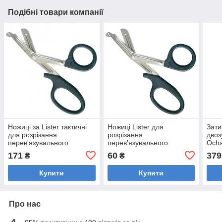
Подібні товари компанії
Ножиці за Lister тактичні
Ножиці Lister для
Зати
для розрізання
розрізання
двоз
перев'язувального
перев'язувального
Ochs
матеріалу Surgiwelomed
матеріалу Surgiwelomed
20 с
171
60
379
₴
₴
довжина 18 см
довжина 15 см
Купити
Купити
Про нас