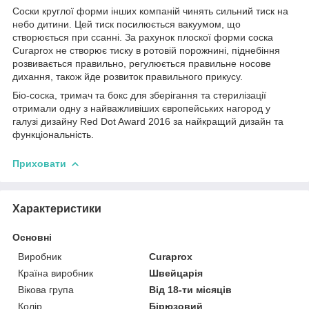
Соски круглої форми інших компаній чинять сильний тиск на
небо дитини. Цей тиск посилюється вакуумом, що
створюється при ссанні. За рахунок плоскої форми соска
Curaprox не створює тиску в ротовій порожнині, піднебіння
розвивається правильно, регулюється правильне носове
дихання, також йде розвиток правильного прикусу.
Біо-соска, тримач та бокс для зберігання та стерилізації
отримали одну з найважливіших європейських нагород у
галузі дизайну Red Dot Award 2016 за найкращий дизайн та
функціональність.
Приховати
Характеристики
Основні
Виробник
Curaprox
Країна виробник
Швейцарія
Вікова група
Від 18-ти місяців
Колір
Бірюзовий