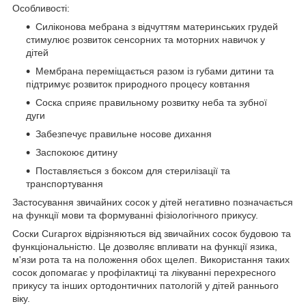
Особливості:
Силіконова мебрана з відчуттям материнських грудей
стимулює розвиток сенсорних та моторних навичок у
дітей
Мембрана переміщається разом із губами дитини та
підтримує розвиток природного процесу ковтання
Соска сприяє правильному розвитку неба та зубної
дуги
Забезпечує правильне носове дихання
Заспокоює дитину
Поставляється з боксом для стерилізації та
транспортування
Застосування звичайних сосок у дітей негативно позначається
на функції мови та формуванні фізіологічного прикусу.
Соски Curaprox відрізняються від звичайних сосок будовою та
функціональністю. Це дозволяє впливати на функції язика,
м'язи рота та на положення обох щелеп. Використання таких
сосок допомагає у профілактиці та лікуванні перехресного
прикусу та інших ортодонтичних патологій у дітей раннього
віку.