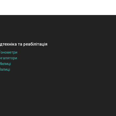
техніка та реабілітація
Тонометри
Інгалятори
Милиці
Палиці