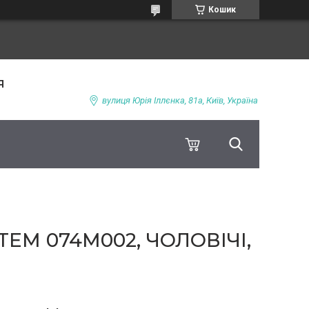
Кошик
я
вулиця Юрія Іллєнка, 81а, Київ, Україна
EM 074M002, ЧОЛОВІЧІ,