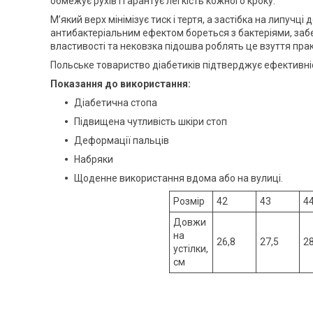
обмежує рухів і гарантує легкість кожного кроку.
М’який верх мінімізує тиск і тертя, а застібка на липучц
антибактеріальним ефектом бореться з бактеріями, забе
властивості та нековзка підошва роблять це взуття пр
Польське товариство діабетиків підтверджує ефективніс
Показання до використання:
Діабетична стопа
Підвищена чутливість шкіри стоп
Деформації пальців
Набряки
Щоденне використання вдома або на вулиці.
Розмір
42
43
4
Довжи
на
26,8
27,5
28
устілки,
см