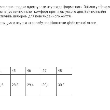
і дозволяє швидко адаптувати взуття до форми ноги. Знімна устілка з
зпечує вентиляцію і комфорт протягом усього дня. Вентиляційні
актичним вибором для повсякденного життя.
ть цього взуття як засобу профілактики діабетичної стопи.
4
45
46
47
48
,2
28,8
29,4
30,1
30,8