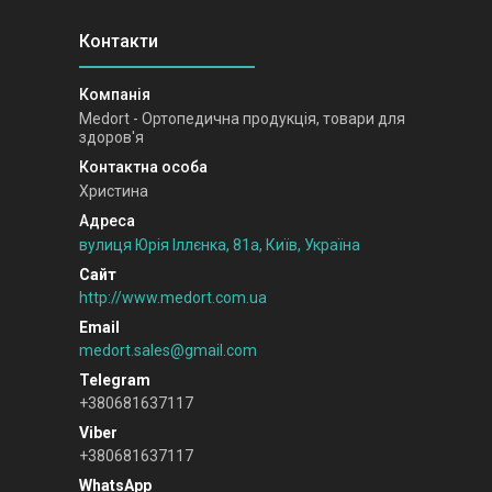
Medort - Ортопедична продукція, товари для
здоров'я
Христина
вулиця Юрія Іллєнка, 81а, Київ, Україна
http://www.medort.com.ua
medort.sales@gmail.com
+380681637117
+380681637117