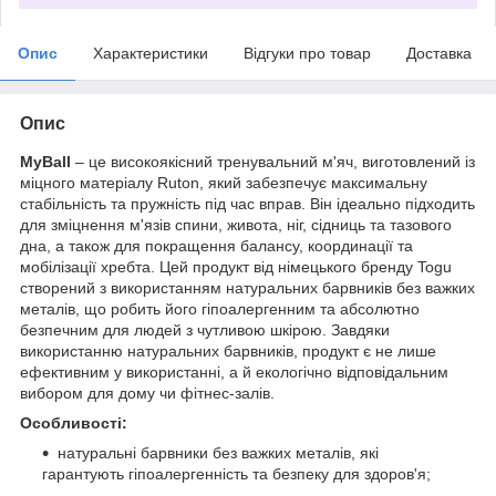
Опис
Характеристики
Відгуки про товар
Доставка
Опис
MyBall
– це високоякісний тренувальний м'яч, виготовлений із
міцного матеріалу Ruton, який забезпечує максимальну
стабільність та пружність під час вправ. Він ідеально підходить
для зміцнення м'язів спини, живота, ніг, сідниць та тазового
дна, а також для покращення балансу, координації та
мобілізації хребта. Цей продукт від німецького бренду Togu
створений з використанням натуральних барвників без важких
металів, що робить його гіпоалергенним та абсолютно
безпечним для людей з чутливою шкірою. Завдяки
використанню натуральних барвників, продукт є не лише
ефективним у використанні, а й екологічно відповідальним
вибором для дому чи фітнес-залів.
Особливості:
натуральні барвники без важких металів, які
гарантують гіпоалергенність та безпеку для здоров'я;