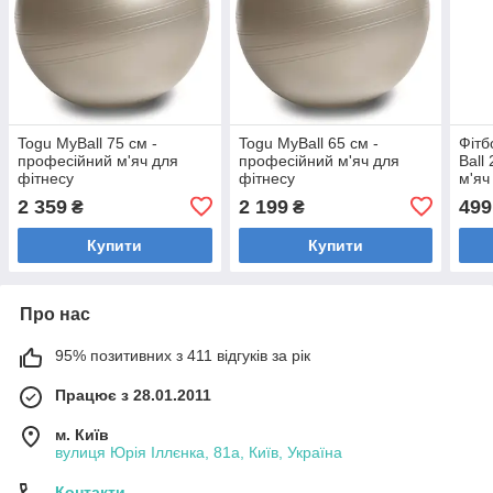
Togu MyBall 75 см -
Togu MyBall 65 см -
Фітб
професійний м'яч для
професійний м'яч для
Ball
фітнесу
фітнесу
м'яч
Пом
2 359
2 199
499
₴
₴
Купити
Купити
Про нас
95% позитивних з 411 відгуків за рік
Працює з 28.01.2011
м. Київ
вулиця Юрія Іллєнка, 81а, Київ, Україна
Контакти