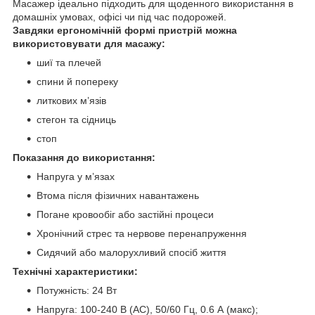
Масажер ідеально підходить для щоденного використання в
домашніх умовах, офісі чи під час подорожей.
Завдяки ергономічній формі пристрій можна
використовувати для масажу:
шиї та плечей
спини й попереку
литкових м’язів
стегон та сідниць
стоп
Показання до використання:
Напруга у м’язах
Втома після фізичних навантажень
Погане кровообіг або застійні процеси
Хронічний стрес та нервове перенапруження
Сидячий або малорухливий спосіб життя
Технічні характеристики:
Потужність: 24 Вт
Напруга: 100-240 В (AC), 50/60 Гц, 0.6 А (макс);