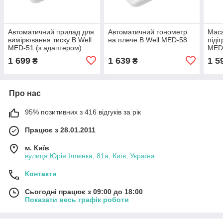
Автоматичний прилад для
Автоматичний тонометр
Маса
вимірювання тиску B.Well
на плече B.Well MED-58
піді
MED-51 (з адаптером)
MED
1 699
1 639
1 5
₴
₴
Про нас
95% позитивних з 416 відгуків за рік
Працює з 28.01.2011
м. Київ
вулиця Юрія Іллєнка, 81а, Київ, Україна
Контакти
Сьогодні працює з 09:00 до 18:00
Показати весь графік роботи