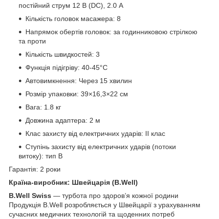
постійний струм 12 В (DC), 2.0 А
Кількість головок масажера: 8
Напрямок обертів головок: за годинниковою стрілкою
та проти
Кількість швидкостей: 3
Функція підігріву: 40-45°C
Автовимкнення: Через 15 хвилин
Розмір упаковки: 39×16,3×22 см
Вага: 1.8 кг
Довжина адаптера: 2 м
Клас захисту від електричних ударів: II клас
Ступінь захисту від електричних ударів (потоки
витоку): тип B
Гарантія: 2 роки
Країна-виробник: Швейцарія (B.Well)
B.Well Swiss
— турбота про здоров’я кожної родини
Продукція B.Well розробляється у Швейцарії з урахуванням
сучасних медичних технологій та щоденних потреб