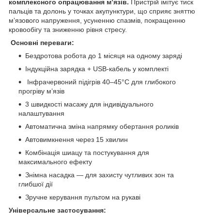
комплексного опрацювання м’язів.
Пристрій імітує тиск
пальців та долонь у точках акупунктури, що сприяє зняттю
м’язового напруження, усуненню спазмів, покращенню
кровообігу та зниженню рівня стресу.
Основні переваги:
Бездротова робота до 1 місяця на одному заряді
Індукційна зарядка + USB-кабель у комплекті
Інфрачервоний підігрів 40–45°C для глибокого
прогріву м’язів
3 швидкості масажу для індивідуального
налаштування
Автоматична зміна напрямку обертання роликів
Автовимкнення через 15 хвилин
Комбінація шиацу та постукування для
максимального ефекту
Знімна насадка — для захисту чутливих зон та
глибшої дії
Зручне керування пультом на рукаві
Універсальне застосування: