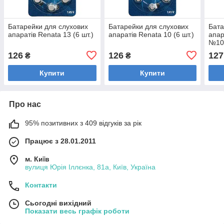
Батарейки для слухових
Батарейки для слухових
Бата
апаратів Renata 13 (6 шт.)
апаратів Renata 10 (6 шт.)
апар
№10
126
126
127
₴
₴
Купити
Купити
Про нас
95% позитивних з 409 відгуків за рік
Працює з 28.01.2011
м. Київ
вулиця Юрія Іллєнка, 81а, Київ, Україна
Контакти
Сьогодні вихідний
Показати весь графік роботи