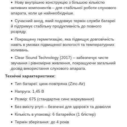
Нову внутрішню конструкцію з більшою кількістю
активних компонентів – для стабільної роботи слухового
апарата, коли це найнеобхідніше.
Сучасний анод, який подовжує термін служби батареї
й підтримує стабільну продуктивність до повного
розряду.
Покращену герметизацію, яка підвищує довговічність
навіть в умовах підвищеної вологості та температурних
коливань.
Clear Sound Technology (2017) – забезпечує чисте
звучання і рівномірне живлення, покращуючи загальний
досвід використання слухового апарата.
Технічні характеристики:
Тип батареї: цинк-повітряна (Zinc-Air)
Напруга: 1,45 В
Розмір: 675 (стандартне синє маркування)
Без вмісту ртуті – безпечні для здоров’я та довкілля
Кількість в упаковці: 6 батарейок (1 блістер)
Термін зберігання: до 4 років