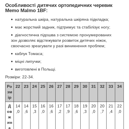
Особливості дитячих ортопедичних черевик
Memo Malmo 1BF:
натуральна шкіра, натуральна шкіряна підкладка;
має жорсткий задник, підтримує та стабілізує ногу;
діагностична підошва з системою пронумерованих
зон дозволяє відстежувати розвиток дитячих ніжок,
своєчасно зреагувати у разі виникнення проблем;
каблук Томаса;
міцні липучки;
виготовлені в Польщі.
Розміри: 22-34.
Ро
22
23
24
25
26
27
28
29
30
31
32
33
34
зм
ір
Д
14
14
15
16
16
17
17
18
19
20
20
21
22
ов
,0
,6
,3
,0
,6
,2
,9
,6
,3
,0
,7
,4
,0
ж
ин
а