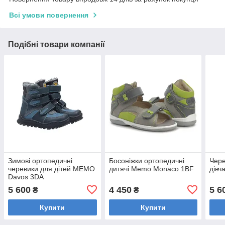
Всі умови повернення
Подібні товари компанії
Зимові ортопедичні
Босоніжки ортопедичні
Чере
черевики для дітей MEMO
дитячі Memo Monaco 1BF
дівч
Davos 3DA
5 600
4 450
5 6
₴
₴
Купити
Купити