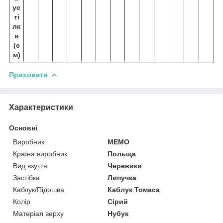
ус
ті
лк
и
(с
м)
Приховати
Характеристики
Основні
Виробник
MEMO
Країна виробник
Польща
Вид взуття
Черевики
Застібка
Липучка
Каблук/Підошва
Каблук Томаса
Колір
Сірий
Матеріал верху
Нубук